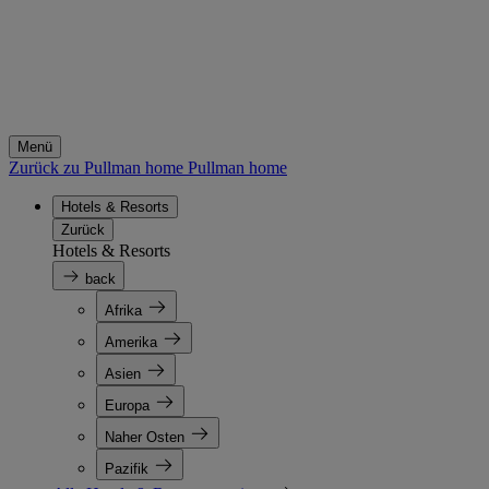
Menü
Zurück zu Pullman home
Pullman home
Hotels & Resorts
Zurück
Hotels & Resorts
back
Afrika
Amerika
Asien
Europa
Naher Osten
Pazifik