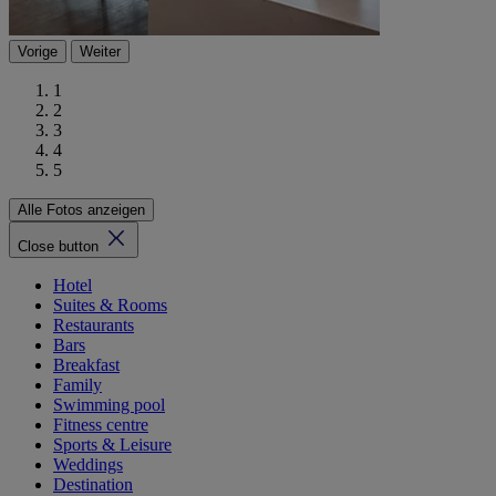
Vorige
Weiter
1
2
3
4
5
Alle Fotos anzeigen
Close button
Hotel
Suites & Rooms
Restaurants
Bars
Breakfast
Family
Swimming pool
Fitness centre
Sports & Leisure
Weddings
Destination