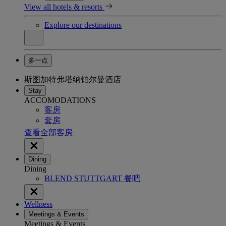
View all hotels & resorts
Explore our destinations
多一点
斯图加特弗塔纳铂尔曼酒店
Stay
ACCOMODATIONS
客房
套房
查看全部客房
Dining
Dining
BLEND STUTTGART 餐吧
Wellness
Meetings & Events
Meetings & Events