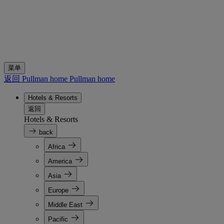
菜单
返回 Pullman home
Pullman home
Hotels & Resorts
返回
Hotels & Resorts
back
Africa
America
Asia
Europe
Middle East
Pacific