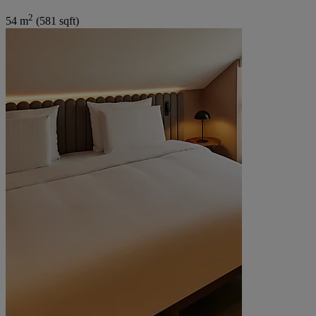
2
54 m
(581 sqft)