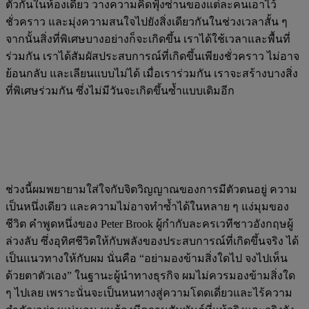
ตัวกันในห้องเดียว วางความคิดฟุ้งซ่านของแต่ละคนเอาไว้
ชั่วคราว และมุ่งความสนใจไปยังสิ่งเดียวกันในช่วงเวลาสั้น ๆ
จากนั้นสิ่งที่พิเศษบางอย่างก็จะเกิดขึ้น เราได้ใช้เวลาและพื้นที่
ร่วมกัน เราได้สัมผัสประสบการณ์ที่เกิดขึ้นเพียงชั่วคราว ไม่อาจ
ย้อนกลับ และเลียนแบบไม่ได้ เมื่อเราร่วมกัน เราจะสร้างบางสิ่ง
ที่พิเศษร่วมกัน ซึ่งไม่มีวันจะเกิดขึ้นซ้ำแบบเดิมอีก
ช่วงนี้ผมพยายามใส่ใจกับจิตวิญญาณของการมีตัวตนอยู่ ความ
เป็นหนึ่งเดียว และความไม่อาจทำซ้ำได้ในหลาย ๆ แง่มุมของ
ชีวิต คำพูดหนึ่งของ Peter Brook ผู้กำกับละครเวทีชาวอังกฤษผู้
ล่วงลับ ซึ่งอุทิศชีวิตให้กับพลังของประสบการณ์ที่เกิดขึ้นจริง ได้
เป็นแนวทางให้กับผม นั่นคือ “อย่ามองข้ามสิ่งใดไป จงไปเห็น
ด้วยตาตัวเอง” ในฐานะผู้นำทางธุรกิจ ผมไม่ควรมองข้ามสิ่งใด
ๆ ไปเลย เพราะนั่นจะเป็นหนทางสู่ความโดดเดี่ยวและไร้ความ