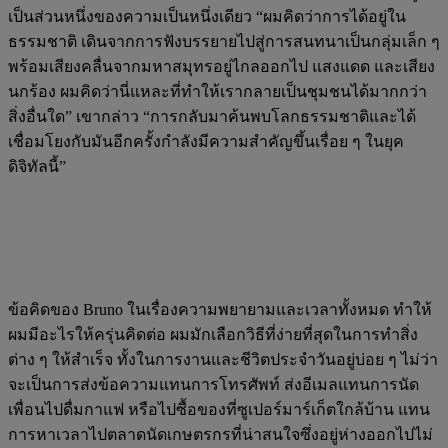
เป็นส่วนหนึ่งของความเป็นหนึ่งเดียว “ผมคิดว่าการได้อยู่ใน
ธรรมชาติ เดินจากการฟังบรรยายไปสู่การสนทนาเป็นกลุ่มเล็ก ๆ
พร้อมเสียงคลื่นจากมหาสมุทรอยู่ไกลออกไป แสงแดด และเสียง
นกร้อง ผมคิดว่านี่แหละที่ทำให้เรากลายเป็นชุมชนได้มากกว่า
สิ่งอื่นใด” เขากล่าว “การกลับมาค้นพบโลกธรรมชาติและได้
เชื่อมโยงกับมันอีกครั้งกำลังมีความสำคัญขึ้นเรื่อย ๆ ในยุค
ดิจิทัลนี้”
ข้อคิดของ Bruno ในเรื่องความพยายามและเวลาทั้งหมด ทำให้
ผมมีอะไรให้ครุ่นคิดต่อ ผมมักเลือกวิธีที่ง่ายที่สุดในการทำสิ่ง
ต่าง ๆ ให้สำเร็จ ทั้งในการงานและชีวิตประจำวันอยู่บ่อย ๆ ไม่ว่า
จะเป็นการส่งข้อความแทนการโทรศัพท์ ส่งอีเมลแทนการนัด
เพื่อนไปดื่มกาแฟ หรือไปซื้อของที่ซูเปอร์มาร์เก็ตใกล้บ้าน แทน
การหาเวลาไปตลาดนัดเกษตรกรที่น่าสนใจซึ่งอยู่ห่างออกไปไม่