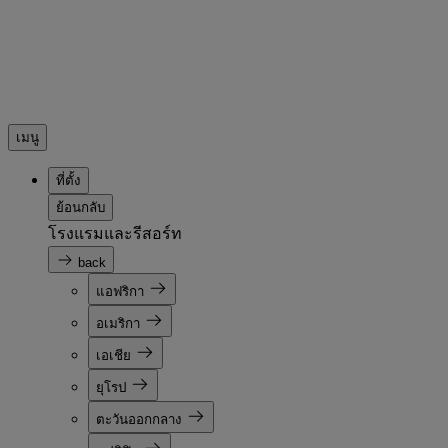
เมนู
ที่ตั้ง
ย้อนกลับ
โรงแรมและรีสอร์ท
back
แอฟริกา
อเมริกา
เอเชีย
ยุโรป
ตะวันออกกลาง