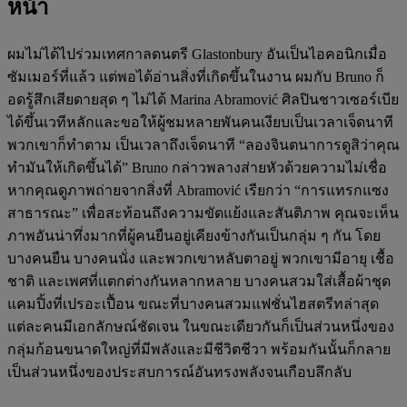
หน้า
ผมไม่ได้ไปร่วมเทศกาลดนตรี Glastonbury อันเป็นไอคอนิกเมื่อ
ซัมเมอร์ที่แล้ว แต่พอได้อ่านสิ่งที่เกิดขึ้นในงาน ผมกับ Bruno ก็
อดรู้สึกเสียดายสุด ๆ ไม่ได้ Marina Abramović ศิลปินชาวเซอร์เบีย
ได้ขึ้นเวทีหลักและขอให้ผู้ชมหลายพันคนเงียบเป็นเวลาเจ็ดนาที
พวกเขาก็ทำตาม เป็นเวลาถึงเจ็ดนาที “ลองจินตนาการดูสิว่าคุณ
ทำมันให้เกิดขึ้นได้” Bruno กล่าวพลางส่ายหัวด้วยความไม่เชื่อ
หากคุณดูภาพถ่ายจากสิ่งที่ Abramović เรียกว่า “การแทรกแซง
สาธารณะ” เพื่อสะท้อนถึงความขัดแย้งและสันติภาพ คุณจะเห็น
ภาพอันน่าทึ่งมากที่ผู้คนยืนอยู่เคียงข้างกันเป็นกลุ่ม ๆ กัน โดย
บางคนยืน บางคนนั่ง และพวกเขาหลับตาอยู่ พวกเขามีอายุ เชื้อ
ชาติ และเพศที่แตกต่างกันหลากหลาย บางคนสวมใส่เสื้อผ้าชุด
แคมปิ้งที่เปรอะเปื้อน ขณะที่บางคนสวมแฟชั่นไฮสตรีทล่าสุด
แต่ละคนมีเอกลักษณ์ชัดเจน ในขณะเดียวกันก็เป็นส่วนหนึ่งของ
กลุ่มก้อนขนาดใหญ่ที่มีพลังและมีชีวิตชีวา พร้อมกันนั้นก็กลาย
เป็นส่วนหนึ่งของประสบการณ์อันทรงพลังจนเกือบลึกลับ