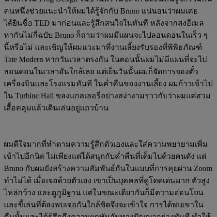
คนหนึ่งช่วยแนะนำให้ผมได้รู้จักกับ Bruno แน่นอนว่าผมเคย
ได้ยินชื่อ TED มาก่อนและรู้สึกสนใจในทันที หลังจากส่งอีเมล
หากันไม่กี่ฉบับ Bruno ก็ถามว่าผมมีแผนจะไปลอนดอนในเร็ว ๆ
นี้หรือไม่ และเชิญให้ผมแวะมาที่งานเลี้ยงรับรองที่พิพิธภัณฑ์
Tate Modern หากวันเวลาตรงกัน ในตอนนั้นผมไม่มีแผนที่จะไป
ลอนดอนในเวลาอันใกล้เลย แต่เย็นวันนั้นผมก็จัดการจองตั๋ว
เครื่องบินและโรงแรมทันที ในค่ำคืนของงานเลี้ยง ผมก้าวเข้าไป
ใน Turbine Hall ของแกลเลอรี่อย่างสง่างามราวกับว่าผมแค่สวม
เสื้อคลุมแล้วเดินเล่นอยู่แถวบ้าน
ผมดีใจมากที่ทำตามความรู้สึกตัวเองและใส่ความพยายามเพิ่ม
เข้าไปอีกนิด ไม่เพียงแต่ได้สนุกกับค่ำคืนที่เต็มไปด้วยคนดัง แต่
Bruno กับผมยังสร้างความสัมพันธ์กันในแบบที่การคุยผ่าน Zoom
ทำไม่ได้ เมื่อเจอด้วยตัวเอง เขาเป็นบุคคลที่ดูโดดเด่นมาก ตัวสูง
ไหล่กว้าง และดูภูมิฐาน แต่ในขณะเดียวกันก็มีความอ่อนโยน
และขี้เล่นที่ต้องพบเจอกันใกล้ชิดจึงจะเข้าใจ การได้พบเขาใน
คืนนั้นและได้รู้สึกถึงความผูกพันกันทางปัญญาอย่างทันที ทำให้