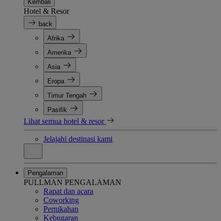
Kembali
Hotel & Resor
back
Afrika
Amerika
Asia
Eropa
Timur Tengah
Pasifik
Lihat semua hotel & resor
Jelajahi destinasi kami
Pengalaman
PULLMAN PENGALAMAN
Rapat dan acara
Coworking
Pernikahan
Kebugaran