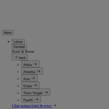
Menu
Lokasi
Kembali
Hotel & Resor
back
Afrika
Amerika
Asia
Eropa
Timur Tengah
Pasifik
Lihat semua hotel & resor