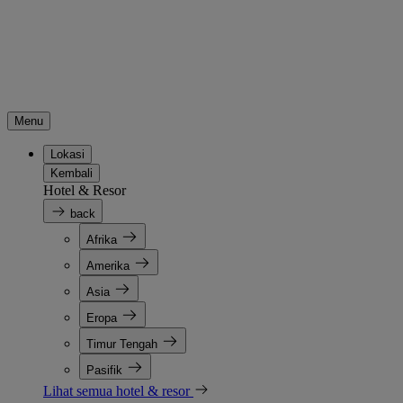
Menu
Lokasi
Kembali
Hotel & Resor
back
Afrika
Amerika
Asia
Eropa
Timur Tengah
Pasifik
Lihat semua hotel & resor