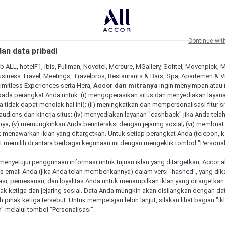
Continue wit
an data pribadi
b ALL, hotelF1, ibis, Pullman, Novotel, Mercure, MGallery, Sofitel, Movenpick, 
siness Travel, Meetings, Travelpros, Restaurants & Bars, Spa, Apartemen & Vill
Limitless Experiences serta Hera,
Accor dan mitranya
ingin menyimpan atau
pada perangkat Anda untuk: (i) mengoperasikan situs dan menyediakan layan
 tidak dapat menolak hal ini); (ii) meningkatkan dan mempersonalisasi fitur situ
udiens dan kinerja situs; (iv) menyediakan layanan "cashback" jika Anda tela
ya; (v) memungkinkan Anda berinteraksi dengan jejaring sosial; (vi) membuat 
 menawarkan iklan yang ditargetkan. Untuk setiap perangkat Anda (telepon, ko
 memilih di antara berbagai kegunaan ini dengan mengeklik tombol "Personali
menyetujui penggunaan informasi untuk tujuan iklan yang ditargetkan, Accor 
email Anda (jika Anda telah memberikannya) dalam versi "hashed", yang dik
asi, pemesanan, dan loyalitas Anda untuk menampilkan iklan yang ditargetka
ihak ketiga dan jejaring sosial. Data Anda mungkin akan disilangkan dengan da
eh pihak ketiga tersebut. Untuk mempelajari lebih lanjut, silakan lihat bagian "i
" melalui tombol "Personalisasi".