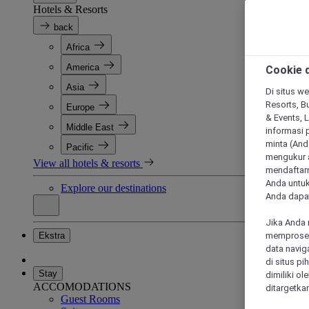
Hotels & Resorts
back
Africa
America
Cookie d
Asia
Di situs we
Resorts, Bu
Europe
& Events, 
Middle East
informasi 
minta (Anda
Pacific
mengukur a
View all hotels & resorts
mendaftarn
Anda untuk
Explore our destinations
Anda dapat
Jika Anda 
Ekstra
memproses 
data navig
di situs p
Stay
dimiliki ol
ACCOMODATIONS
ditargetkan
Guest Rooms