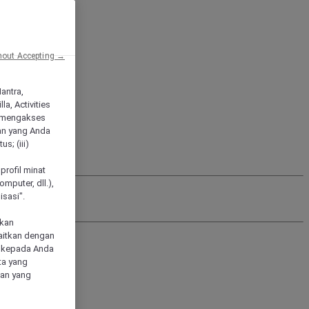
hout Accepting →
Mantra,
a, Activities
 mengakses
an yang Anda
s; (iii)
h
profil minat
mputer, dll.),
sasi".
akan
aitkan dengan
n kepada Anda
ta yang
klan yang