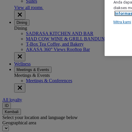
Suites
Anda dapat
View all rooms
diakses me
Informas
Mitra kami
Dining
Dining
SADRASA KITCHEN AND BAR
MAD COW WINE & GRILL BANDUNG
T-Box Tea Coffee, and Bakery
AKASA 360° Views Rooftop Bar
Wellness
Meetings & Events
Meetings & Events
Meetings & Conferences
All loyalty
ID
Kembali
Select your location and language below
Geographical area