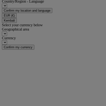
Country/Region - Language
Confirm my location and language
EUR
(€)
Kembali
Select your currency below
Geographical area
Currency
Confirm my currency