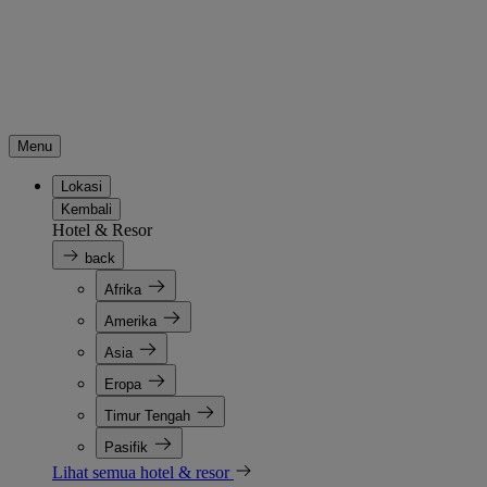
Menu
Lokasi
Kembali
Hotel & Resor
back
Afrika
Amerika
Asia
Eropa
Timur Tengah
Pasifik
Lihat semua hotel & resor