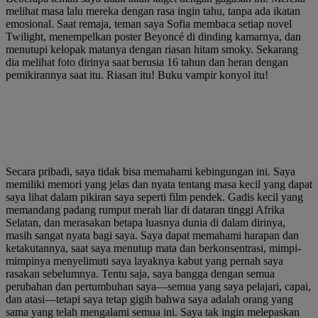
melihat masa lalu mereka dengan rasa ingin tahu, tanpa ada ikatan
emosional. Saat remaja, teman saya Sofia membaca setiap novel
Twilight, menempelkan poster Beyoncé di dinding kamarnya, dan
menutupi kelopak matanya dengan riasan hitam smoky. Sekarang
dia melihat foto dirinya saat berusia 16 tahun dan heran dengan
pemikirannya saat itu. Riasan itu! Buku vampir konyol itu!
Secara pribadi, saya tidak bisa memahami kebingungan ini. Saya
memiliki memori yang jelas dan nyata tentang masa kecil yang dapat
saya lihat dalam pikiran saya seperti film pendek. Gadis kecil yang
memandang padang rumput merah liar di dataran tinggi Afrika
Selatan, dan merasakan betapa luasnya dunia di dalam dirinya,
masih sangat nyata bagi saya. Saya dapat memahami harapan dan
ketakutannya, saat saya menutup mata dan berkonsentrasi, mimpi-
mimpinya menyelimuti saya layaknya kabut yang pernah saya
rasakan sebelumnya. Tentu saja, saya bangga dengan semua
perubahan dan pertumbuhan saya—semua yang saya pelajari, capai,
dan atasi—tetapi saya tetap gigih bahwa saya adalah orang yang
sama yang telah mengalami semua ini. Saya tak ingin melepaskan