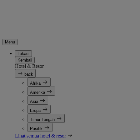
Menu
Lokasi
Kembali
Hotel & Resor
back
Afrika
Amerika
Asia
Eropa
Timur Tengah
Pasifik
Lihat semua hotel & resor