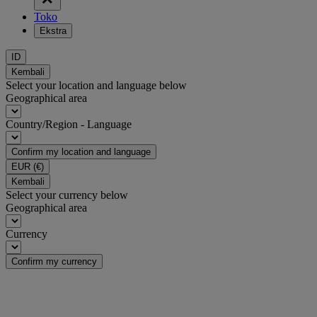
Toko
Ekstra
ID
Kembali
Select your location and language below
Geographical area
Country/Region - Language
Confirm my location and language
EUR
(€)
Kembali
Select your currency below
Geographical area
Currency
Confirm my currency