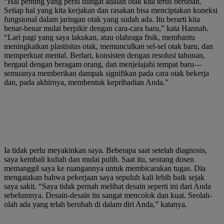
“Hal penting yang perlu diingat adalah otak kita terus berubah.
Setiap hal yang kita kerjakan dan rasakan bisa menciptakan koneksi
fungsional dalam jaringan otak yang sudah ada. Itu berarti kita
benar-benar mulai berpikir dengan cara-cara baru,” kata Hannah.
“Lari pagi yang saya lakukan, atau olahraga fisik, membantu
meningkatkan plastisitas otak, memunculkan sel-sel otak baru, dan
memperkuat mental. Berlari, konsisten dengan resolusi tahunan,
bergaul dengan beragam orang, dan menjelajahi tempat baru—
semuanya memberikan dampak signifikan pada cara otak bekerja
dan, pada akhirnya, membentuk kepribadian Anda.”
Ia tidak perlu meyakinkan saya. Beberapa saat setelah diagnosis,
saya kembali kuliah dan mulai pulih. Saat itu, seorang dosen
memanggil saya ke ruangannya untuk membicarakan tugas. Dia
mengatakan bahwa pekerjaan saya sepuluh kali lebih baik sejak
saya sakit. “Saya tidak pernah melihat desain seperti ini dari Anda
sebelumnya. Desain-desain itu sangat mencolok dan kuat. Seolah-
olah ada yang telah berubah di dalam diri Anda,” katanya.