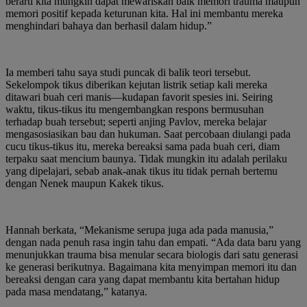
berarti kita mungkin dapat mewariskan baik memori trauma maupun
memori positif kepada keturunan kita. Hal ini membantu mereka
menghindari bahaya dan berhasil dalam hidup.”
Ia memberi tahu saya studi puncak di balik teori tersebut.
Sekelompok tikus diberikan kejutan listrik setiap kali mereka
ditawari buah ceri manis—kudapan favorit spesies ini. Seiring
waktu, tikus-tikus itu mengembangkan respons bermusuhan
terhadap buah tersebut; seperti anjing Pavlov, mereka belajar
mengasosiasikan bau dan hukuman. Saat percobaan diulangi pada
cucu tikus-tikus itu, mereka bereaksi sama pada buah ceri, diam
terpaku saat mencium baunya. Tidak mungkin itu adalah perilaku
yang dipelajari, sebab anak-anak tikus itu tidak pernah bertemu
dengan Nenek maupun Kakek tikus.
Hannah berkata, “Mekanisme serupa juga ada pada manusia,”
dengan nada penuh rasa ingin tahu dan empati. “Ada data baru yang
menunjukkan trauma bisa menular secara biologis dari satu generasi
ke generasi berikutnya. Bagaimana kita menyimpan memori itu dan
bereaksi dengan cara yang dapat membantu kita bertahan hidup
pada masa mendatang,” katanya.