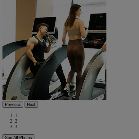
Previous
Next
1
2
3
See All Photos