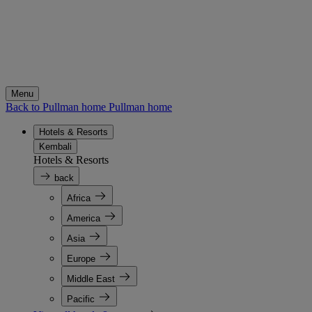
Menu
Back to Pullman home
Pullman home
Hotels & Resorts
Kembali
Hotels & Resorts
back
Africa
America
Asia
Europe
Middle East
Pacific