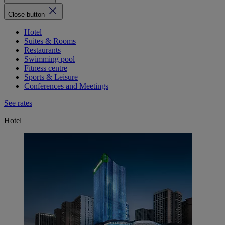
Close button
Hotel
Suites & Rooms
Restaurants
Swimming pool
Fitness centre
Sports & Leisure
Conferences and Meetings
See rates
Hotel