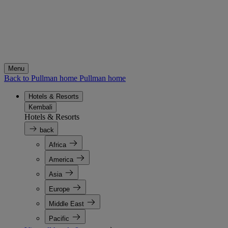
Menu
Back to Pullman home
Pullman home
Hotels & Resorts
Kembali
Hotels & Resorts
back
Africa
America
Asia
Europe
Middle East
Pacific