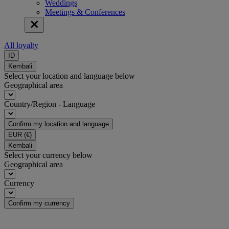
Weddings
Meetings & Conferences
All loyalty
ID
Kembali
Select your location and language below
Geographical area
Country/Region - Language
Confirm my location and language
EUR
(€)
Kembali
Select your currency below
Geographical area
Currency
Confirm my currency