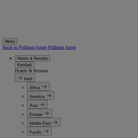
Menu
Back to Pullman home
Pullman home
Hotels & Resorts
Kembali
Hotels & Resorts
back
Africa
America
Asia
Europe
Middle East
Pacific