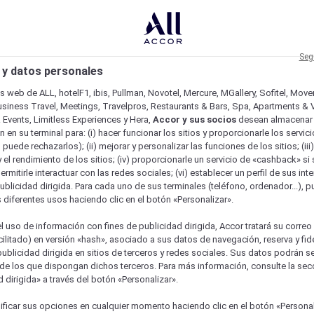
Seg
 y datos personales
os web de ALL, hotelF1, ibis, Pullman, Novotel, Mercure, MGallery, Sofitel, Mov
usiness Travel, Meetings, Travelpros, Restaurants & Bars, Spa, Apartments & Vi
& Events, Limitless Experiences y Hera,
Accor y sus socios
desean almacenar 
 en su terminal para: (i) hacer funcionar los sitios y proporcionarle los servic
o puede rechazarlos); (ii) mejorar y personalizar las funciones de los sitios; (iii
 el rendimiento de los sitios; (iv) proporcionarle un servicio de «cashback» si 
permitirle interactuar con las redes sociales; (vi) establecer un perfil de sus in
ublicidad dirigida. Para cada uno de sus terminales (teléfono, ordenador...), p
s diferentes usos haciendo clic en el botón «Personalizar».
l uso de información con fines de publicidad dirigida, Accor tratará su correo
acilitado) en versión «hash», asociado a sus datos de navegación, reserva y fid
publicidad dirigida en sitios de terceros y redes sociales. Sus datos podrán 
de los que dispongan dichos terceros. Para más información, consulte la sec
 dirigida» a través del botón «Personalizar».
ficar sus opciones en cualquier momento haciendo clic en el botón «Personal