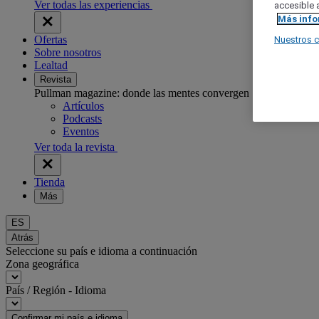
Ver todas las experiencias
accesible a
Más inf
Ofertas
Nuestros 
Sobre nosotros
Lealtad
Revista
Pullman magazine: donde las mentes convergen
Artículos
Podcasts
Eventos
Ver toda la revista
Tienda
Más
ES
Atrás
Seleccione su país e idioma a continuación
Zona geográfica
País / Región - Idioma
Confirmar mi país e idioma