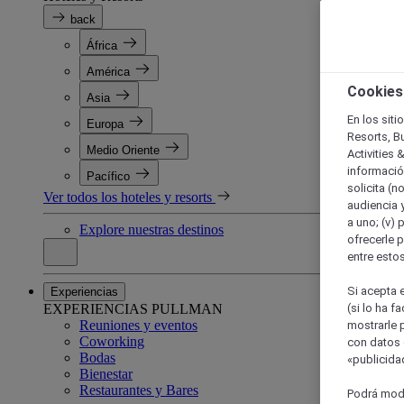
back
África
América
Cookies
Asia
En los siti
Europa
Resorts, B
Medio Oriente
Activities 
información
Pacífico
solicita (n
Ver todos los hoteles y resorts
audiencia y
a uno; (v) 
Explore nuestras destinos
ofrecerle p
entre esto
Si acepta e
Experiencias
EXPERIENCIAS PULLMAN
(si lo ha f
Reuniones y eventos
mostrarle 
Coworking
con datos 
Bodas
«publicidad
Bienestar
Restaurantes y Bares
Podrá modi