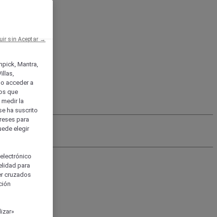
uir sin Aceptar →
enpick, Mantra,
llas,
o acceder a
ios que
) medir la
se ha suscrito
tereses para
uede elegir
 electrónico
elidad para
ser cruzados
ción
izar»