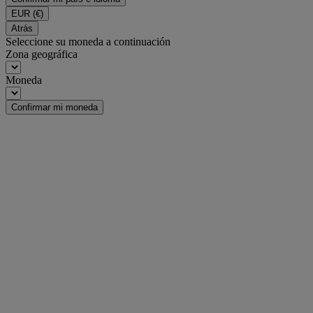
EUR
(€)
Atrás
Seleccione su moneda a continuación
Zona geográfica
Moneda
Confirmar mi moneda