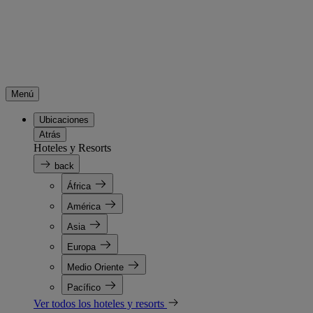
Menú
Ubicaciones
Atrás
Hoteles y Resorts
back
África
América
Asia
Europa
Medio Oriente
Pacífico
Ver todos los hoteles y resorts