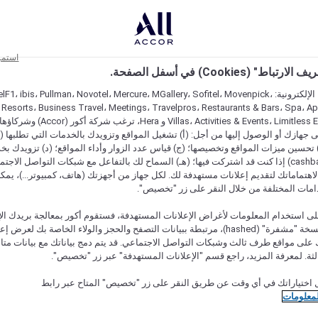
استمر
اط" (Cookies) في أسفل الصفحة.
على مواقعنا الإلكترونية: F1، ibis، Pullman، Novotel، Mercure، MGallery، Sofitel، Movenpick
 Resorts، Business Travel، Meetings، Travelpros، Restaurants & Bars، Spa، A
Villas، Activities & Events، Limitless Experiences
جهازك أو الوصول إليها من أجل: (أ) تشغيل المواقع وتزويدك بالخدمات التي تطلبها (ل
تحسين ميزات المواقع وتخصيصها؛ (ج) قياس عدد الزوار وأداء المواقع؛ (د) تزويدك بخ
النقود" (cashback) إذا كنت قد اشتركت فيها؛ (هـ) السماح لك بالتفاعل مع شبكات التواصل الاج
هتماماتك لتقديم إعلانات مستهدفة لك. لكل جهاز من أجهزتك (هاتف، كمبيوتر...)، يمكنك
امات المختلفة من خلال النقر على زر "تخصيص".
ى استخدام المعلومات لأغراض الإعلانات المستهدفة، فستقوم أكور بمعالجة بريدك الإل
قدمته) في نسخة "مشفرة" (hashed)، مرتبطة ببيانات التصفح والحجز والولاء الخاصة بك لعرض 
على مواقع طرف ثالث وشبكات التواصل الاجتماعي. قد يتم دمج بياناتك مع بيانات متا
لثة. لمعرفة المزيد، راجع قسم "الإعلانات المستهدفة" عبر زر "تخصيص".
 اختياراتك في أي وقت عن طريق النقر على زر "تخصيص" المتاح عبر رابط
لمعلومات