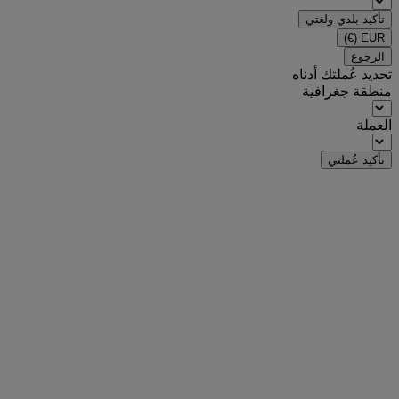
تأكيد بلدي ولغتي
(€)
EUR
الرجوع
تحديد عُملتك أدناه
منطقة جغرافية
العملة
تأكيد عُملتي