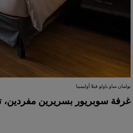
بولمان ساو باولو فيلا أوليمبيا
غرفة سوبريور بسريرين مفردين، 