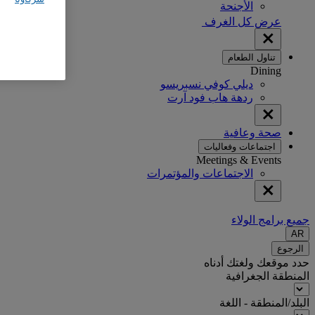
الأجنحة
عرض كل الغرف
تناول الطعام
Dining
ديلي كوفي نسبريسو
ردهة هاب فود آرت
صحة وعافية
اجتماعات وفعاليات
Meetings & Events
الاجتماعات والمؤتمرات
جميع برامج الولاء
AR
الرجوع
حدد موقعك ولغتك أدناه
المنطقة الجغرافية
البلد/المنطقة - اللغة