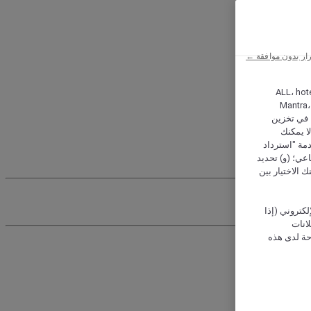
ار بدون موافقة ←
ALL، hotel،
Mantra،
 و Hera، ترغب شركة أكور (Accor) وشركاؤها في تخزين
ا يمكنك
دمة "استرداد
تماعي؛ (و) تحديد
 الاختيار بين
كتروني (إذا
إعلانات
حة لدى هذه