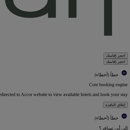
احجز إقامتك
احجز إقامتك
خطأ (أخطاء)
Core booking engine
edirected to Accor website to view available hotels and book your stay
إغلاق النافذة
خطأ (أخطاء)
إلى أين تسافر؟