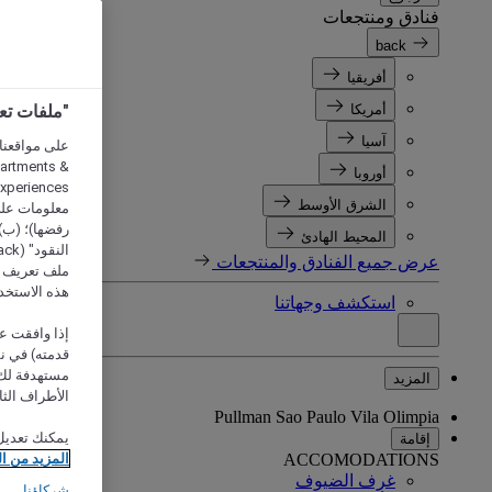
فنادق ومنتجعات
back
أفريقيا
أمريكا
"ملفات تعريف الارتب
آسيا
partments &
أوروبا
الشرق الأوسط
معلومات على 
رفضها)؛ (ب) 
المحيط الهادئ
عرض جميع الفنادق والمنتجعات
ملف تعريف لا
هذه الاستخد
استكشف وجهاتنا
إذا وافقت عل
مستهدفة لك 
المزيد
الأطراف الثا
Pullman Sao Paulo Vila Olimpia
يمكنك تعديل
إقامة
ACCOMODATIONS
المزيد من ا
غرف الضيوف
شركاؤنا