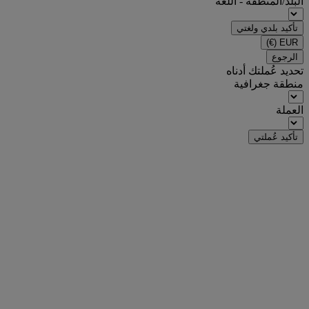
البلد/المنطقة - اللغة
تأكيد بلدي ولغتي
(€)
EUR
الرجوع
تحديد عُملتك أدناه
منطقة جغرافية
العملة
تأكيد عُملتي