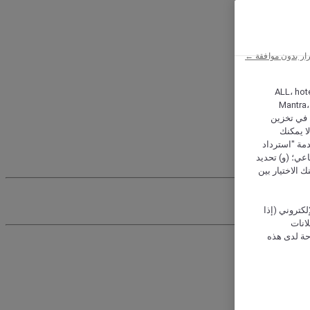
ار بدون موافقة ←
ALL، hotel،
Mantra،
 و Hera، ترغب شركة أكور (Accor) وشركاؤها في تخزين
ا يمكنك
دمة "استرداد
تماعي؛ (و) تحديد
 الاختيار بين
كتروني (إذا
إعلانات
حة لدى هذه