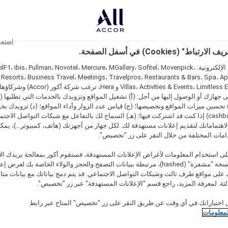
استمر
اط" (Cookies) في أسفل الصفحة.
على مواقعنا الإلكترونية: F1، ibis، Pullman، Novotel، Mercure، MGallery، Sofitel، Movenpick
 Resorts، Business Travel، Meetings، Travelpros، Restaurants & Bars، Spa، A
Villas، Activities & Events، Limitless Experiences
جهازك أو الوصول إليها من أجل: (أ) تشغيل المواقع وتزويدك بالخدمات التي تطلبها (ل
تحسين ميزات المواقع وتخصيصها؛ (ج) قياس عدد الزوار وأداء المواقع؛ (د) تزويدك بخ
النقود" (cashback) إذا كنت قد اشتركت فيها؛ (هـ) السماح لك بالتفاعل مع شبكات التواصل الاج
هتماماتك لتقديم إعلانات مستهدفة لك. لكل جهاز من أجهزتك (هاتف، كمبيوتر...)، يمكنك
امات المختلفة من خلال النقر على زر "تخصيص".
ى استخدام المعلومات لأغراض الإعلانات المستهدفة، فستقوم أكور بمعالجة بريدك الإل
قدمته) في نسخة "مشفرة" (hashed)، مرتبطة ببيانات التصفح والحجز والولاء الخاصة بك لعرض 
على مواقع طرف ثالث وشبكات التواصل الاجتماعي. قد يتم دمج بياناتك مع بيانات متا
لثة. لمعرفة المزيد، راجع قسم "الإعلانات المستهدفة" عبر زر "تخصيص".
 اختياراتك في أي وقت عن طريق النقر على زر "تخصيص" المتاح عبر رابط
لمعلومات