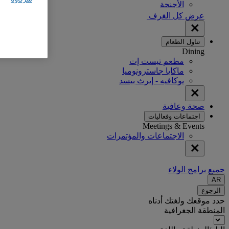
الأجنحة
عرض كل الغرف
تناول الطعام
Dining
مطعم تيست إت
ماكايا جاسترونوميا
يوكافيه - إيرث بيسد
صحة وعافية
اجتماعات وفعاليات
Meetings & Events
الاجتماعات والمؤتمرات
جميع برامج الولاء
AR
الرجوع
حدد موقعك ولغتك أدناه
المنطقة الجغرافية