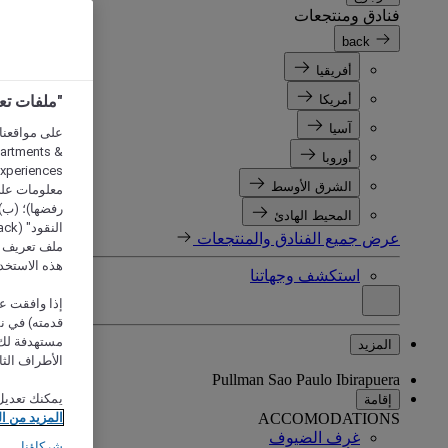
فنادق ومنتجعات
back
أفريقيا
أمريكا
"ملفات تعريف الارتب
آسيا
partments &
أوروبا
الشرق الأوسط
معلومات على 
رفضها)؛ (ب) 
المحيط الهادئ
عرض جميع الفنادق والمنتجعات
ملف تعريف لا
هذه الاستخد
استكشف وجهاتنا
إذا وافقت عل
مستهدفة لك 
المزيد
الأطراف الثا
Pullman Sao Paulo Ibirapuera
يمكنك تعديل
إقامة
ACCOMODATIONS
المزيد من ا
غرف الضيوف
شركاؤنا