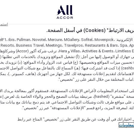
استمر
اط" (Cookies) في أسفل الصفحة.
على مواقعنا الإلكترونية: F1، ibis، Pullman، Novotel، Mercure، MGallery، Sofitel، Movenpick
 Resorts، Business Travel، Meetings، Travelpros، Restaurants & Bars، Spa، A
Villas، Activities & Events، Limitless Experiences
جهازك أو الوصول إليها من أجل: (أ) تشغيل المواقع وتزويدك بالخدمات التي تطلبها (ل
تحسين ميزات المواقع وتخصيصها؛ (ج) قياس عدد الزوار وأداء المواقع؛ (د) تزويدك بخ
النقود" (cashback) إذا كنت قد اشتركت فيها؛ (هـ) السماح لك بالتفاعل مع شبكات التواصل الاج
هتماماتك لتقديم إعلانات مستهدفة لك. لكل جهاز من أجهزتك (هاتف، كمبيوتر...)، يمكنك
امات المختلفة من خلال النقر على زر "تخصيص".
ى استخدام المعلومات لأغراض الإعلانات المستهدفة، فستقوم أكور بمعالجة بريدك الإل
قدمته) في نسخة "مشفرة" (hashed)، مرتبطة ببيانات التصفح والحجز والولاء الخاصة بك لعرض 
على مواقع طرف ثالث وشبكات التواصل الاجتماعي. قد يتم دمج بياناتك مع بيانات متا
لثة. لمعرفة المزيد، راجع قسم "الإعلانات المستهدفة" عبر زر "تخصيص".
 اختياراتك في أي وقت عن طريق النقر على زر "تخصيص" المتاح عبر رابط
لمعلومات