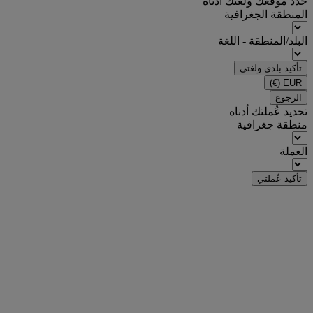
حدد موقعك ولغتك أدناه
المنطقة الجغرافية
البلد/المنطقة - اللغة
تأكيد بلدي ولغتي
(€)
EUR
الرجوع
تحديد عُملتك أدناه
منطقة جغرافية
العملة
تأكيد عُملتي