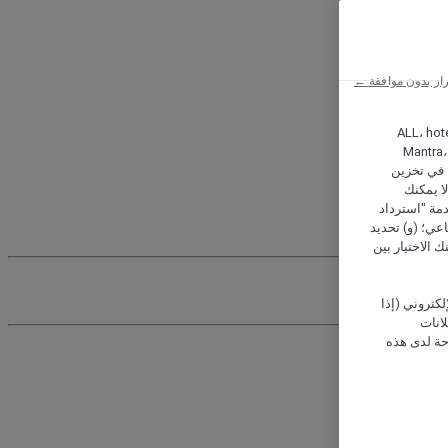
ار بدون موافقة ←
ALL، hotel،
Mantra،
 و Hera، ترغب شركة أكور (Accor) وشركاؤها في تخزين
ا يمكنك
دمة "استرداد
تماعي؛ (و) تحديد
 الاختيار بين
كتروني (إذا
إعلانات
حة لدى هذه