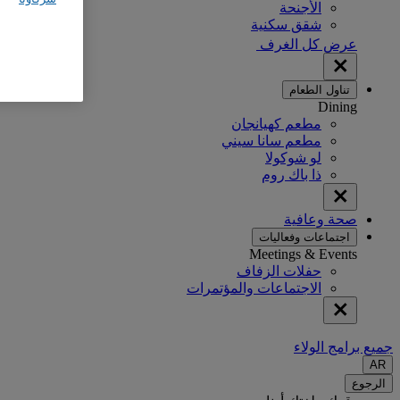
الأجنحة
شقق سكنية
عرض كل الغرف
تناول الطعام
Dining
مطعم كهيانجان
مطعم سانا سيني
لو شوكولا
ذا باك روم
صحة وعافية
اجتماعات وفعاليات
Meetings & Events
حفلات الزفاف
الاجتماعات والمؤتمرات
جميع برامج الولاء
AR
الرجوع