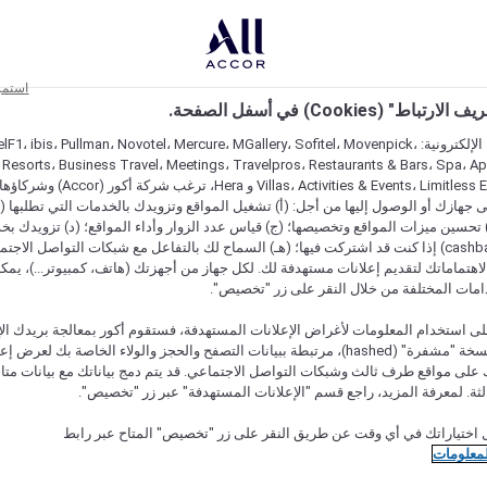
استمر
اط" (Cookies) في أسفل الصفحة.
على مواقعنا الإلكترونية: F1، ibis، Pullman، Novotel، Mercure، MGallery، Sofitel، Movenpick
 Resorts، Business Travel، Meetings، Travelpros، Restaurants & Bars، Spa، A
Villas، Activities & Events، Limitless Experiences
جهازك أو الوصول إليها من أجل: (أ) تشغيل المواقع وتزويدك بالخدمات التي تطلبها (ل
تحسين ميزات المواقع وتخصيصها؛ (ج) قياس عدد الزوار وأداء المواقع؛ (د) تزويدك بخ
النقود" (cashback) إذا كنت قد اشتركت فيها؛ (هـ) السماح لك بالتفاعل مع شبكات التواصل الاج
هتماماتك لتقديم إعلانات مستهدفة لك. لكل جهاز من أجهزتك (هاتف، كمبيوتر...)، يمكنك
امات المختلفة من خلال النقر على زر "تخصيص".
ى استخدام المعلومات لأغراض الإعلانات المستهدفة، فستقوم أكور بمعالجة بريدك الإل
قدمته) في نسخة "مشفرة" (hashed)، مرتبطة ببيانات التصفح والحجز والولاء الخاصة بك لعرض 
على مواقع طرف ثالث وشبكات التواصل الاجتماعي. قد يتم دمج بياناتك مع بيانات متا
لثة. لمعرفة المزيد، راجع قسم "الإعلانات المستهدفة" عبر زر "تخصيص".
 اختياراتك في أي وقت عن طريق النقر على زر "تخصيص" المتاح عبر رابط
لمعلومات