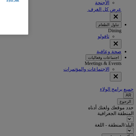
الأجنحة
عرض كل الغرف
تناول الطعام
Dining
تافولو
صحة وعافية
اجتماعات وفعاليات
Meetings & Events
الاجتماعات والمؤتمرات
جميع برامج الولاء
AR
الرجوع
حدد موقعك ولغتك أدناه
المنطقة الجغرافية
البلد/المنطقة - اللغة