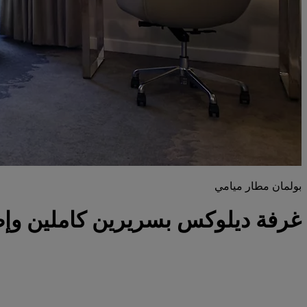
بولمان مطار ميامي
غرفة ديلوكس بسريرين كاملين وإطل