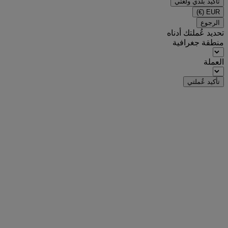
تأكيد بلدي ولغتي
(€)
EUR
الرجوع
تحديد عُملتك أدناه
منطقة جغرافية
العملة
تأكيد عُملتي