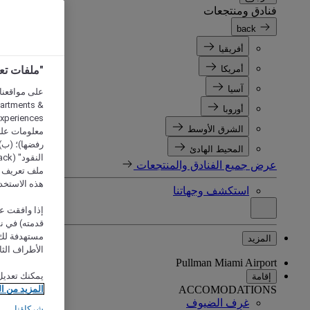
فنادق ومنتجعات
back
أفريقيا
أمريكا
"ملفات تعريف الارتب
آسيا
partments &
أوروبا
الشرق الأوسط
معلومات على 
رفضها)؛ (ب) 
المحيط الهادئ
عرض جميع الفنادق والمنتجعات
ملف تعريف لا
هذه الاستخد
استكشف وجهاتنا
إذا وافقت عل
مستهدفة لك 
المزيد
الأطراف الثا
Pullman Miami Airport
يمكنك تعديل
إقامة
ACCOMODATIONS
المزيد من ا
غرف الضيوف
شركاؤنا