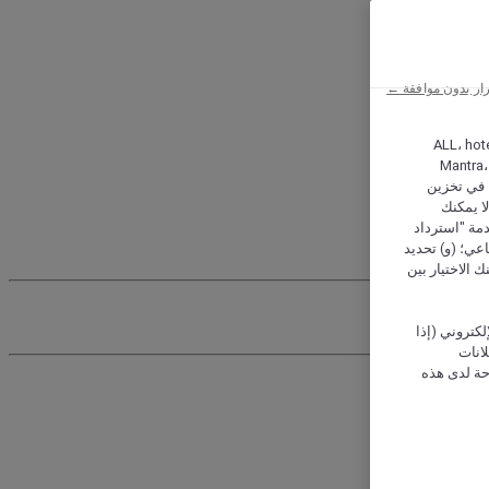
ار بدون موافقة ←
ALL، hotel،
Mantra،
 و Hera، ترغب شركة أكور (Accor) وشركاؤها في تخزين
ا يمكنك
دمة "استرداد
تماعي؛ (و) تحديد
 الاختيار بين
كتروني (إذا
إعلانات
حة لدى هذه