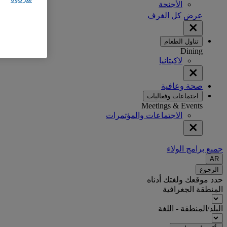
الأجنحة
عرض كل الغرف
تناول الطعام
Dining
لاكيتانيا
صحة وعافية
اجتماعات وفعاليات
Meetings & Events
الاجتماعات والمؤتمرات
جميع برامج الولاء
AR
الرجوع
حدد موقعك ولغتك أدناه
المنطقة الجغرافية
البلد/المنطقة - اللغة