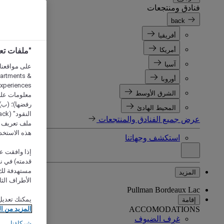
فنادق ومنتجعات
back
أفريقيا
أمريكا
"ملفات تعريف الارتب
آسيا
partments &
أوروبا
الشرق الأوسط
معلومات على 
رفضها)؛ (ب) 
المحيط الهادئ
عرض جميع الفنادق والمنتجعات
ملف تعريف لا
هذه الاستخد
استكشف وجهاتنا
إذا وافقت عل
مستهدفة لك 
المزيد
الأطراف الثا
Pullman Bordeaux Lac
يمكنك تعديل
إقامة
ACCOMODATIONS
المزيد من ا
غرف الضيوف
شركاؤنا