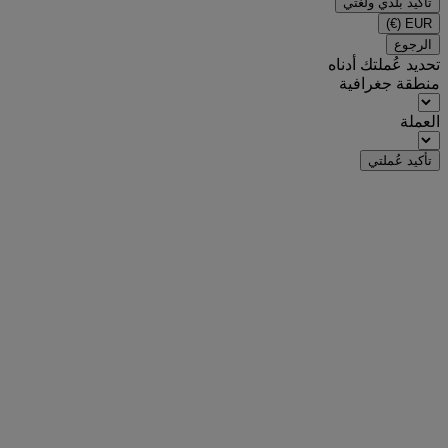
تأكيد بلدي ولغتي
(€)
EUR
الرجوع
تحديد عُملتك أدناه
منطقة جغرافية
العملة
تأكيد عُملتي