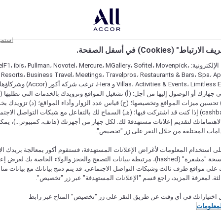
استمر
اط" (Cookies) في أسفل الصفحة.
على مواقعنا الإلكترونية: F1، ibis، Pullman، Novotel، Mercure، MGallery، Sofitel، Movenpick
 Resorts، Business Travel، Meetings، Travelpros، Restaurants & Bars، Spa، A
Villas، Activities & Events، Limitless Experiences
جهازك أو الوصول إليها من أجل: (أ) تشغيل المواقع وتزويدك بالخدمات التي تطلبها (ل
تحسين ميزات المواقع وتخصيصها؛ (ج) قياس عدد الزوار وأداء المواقع؛ (د) تزويدك بخ
النقود" (cashback) إذا كنت قد اشتركت فيها؛ (هـ) السماح لك بالتفاعل مع شبكات التواصل الاج
هتماماتك لتقديم إعلانات مستهدفة لك. لكل جهاز من أجهزتك (هاتف، كمبيوتر...)، يمكنك
امات المختلفة من خلال النقر على زر "تخصيص".
ى استخدام المعلومات لأغراض الإعلانات المستهدفة، فستقوم أكور بمعالجة بريدك الإل
قدمته) في نسخة "مشفرة" (hashed)، مرتبطة ببيانات التصفح والحجز والولاء الخاصة بك لعرض 
على مواقع طرف ثالث وشبكات التواصل الاجتماعي. قد يتم دمج بياناتك مع بيانات متا
لثة. لمعرفة المزيد، راجع قسم "الإعلانات المستهدفة" عبر زر "تخصيص".
 اختياراتك في أي وقت عن طريق النقر على زر "تخصيص" المتاح عبر رابط
لمعلومات