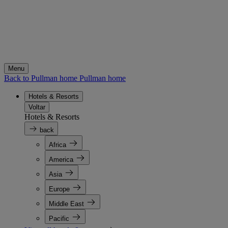
Menu
Back to Pullman home
Pullman home
Hotels & Resorts
Voltar
Hotels & Resorts
back
Africa
America
Asia
Europe
Middle East
Pacific