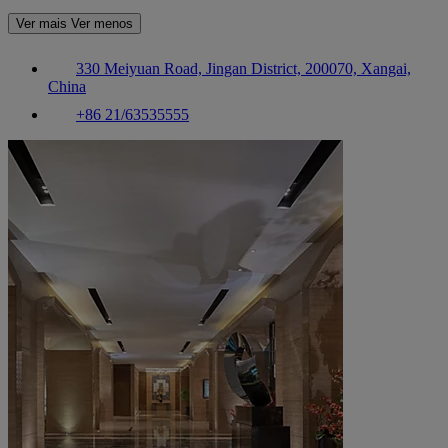
Ver mais
Ver menos
330 Meiyuan Road, Jingan District, 200070, Xangai,
China
+86 21/63535555