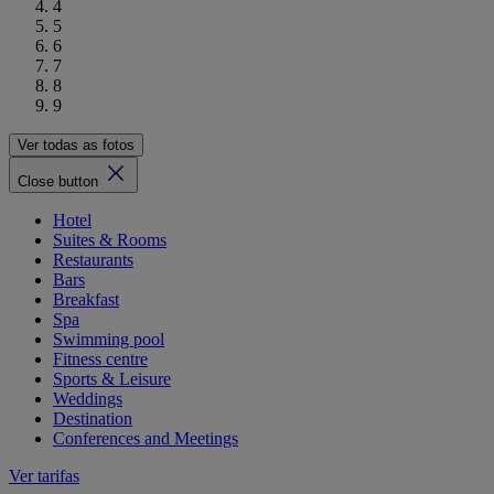
4
5
6
7
8
9
Ver todas as fotos
Close button
Hotel
Suites & Rooms
Restaurants
Bars
Breakfast
Spa
Swimming pool
Fitness centre
Sports & Leisure
Weddings
Destination
Conferences and Meetings
Ver tarifas