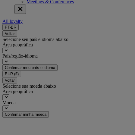
Meetings & Conferences
All loyalty
PT-BR
Voltar
Selecione seu país e idioma abaixo
Área geográfica
País/região-idioma
Confirmar meu país e idioma
EUR
(€)
Voltar
Selecione sua moeda abaixo
Área geográfica
Moeda
Confirmar minha moeda