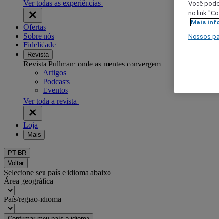
Ver todas as experiências
Você poder
no link "C
Mais inf
Ofertas
Sobre nós
Nossos pa
Fidelidade
Revista
Revista Pullman: onde as mentes convergem
Artigos
Podcasts
Eventos
Ver toda a revista
Loja
Mais
PT-BR
Voltar
Selecione seu país e idioma abaixo
Área geográfica
País/região-idioma
Confirmar meu país e idioma