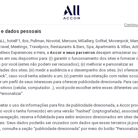
Continu
 e dados pessoais
LL, hotelF1, ibis, Pullman, Novotel, Mercure, MGallery, Sofitel, Movenpick, Man
ravel, Meetings, Travelpros, Restaurants & Bars, Spa, Apartments & Villas, Acti
mitless Experiences e Hera, a
Accor e seus parceiros
desejam armazenar ou 
s em seu dispositivo para: (i) garantir o funcionamento dos sites e fornecer 
s por você (estes não podem ser recusados); (ii) melhorar e personalizar as
dades dos sites; (iii) medir a audiência e o desempenho dos sites; (iv) oferec
ck”, caso você tenha aderido a um; (v) permitir sua interação com redes sociai
r um perfil de seus interesses para oferecer publicidade direcionada. Para c
sitivos (celular, computador...), você pode escolher entre esses diferentes u
Personalizar”.
eitar o uso de informações para fins de publicidade direcionada, a Accor pr
so você o tenha fornecido) em uma versão “hashed” (criptografada), associa
avegação, reserva e fidelidade para exibir anúncios direcionados em sites de 
ais. Seus dados poderão ser cruzados com dados que esses terceiros já po
, consulte a seção “publicidade direcionada” por meio do botão “Personalizar