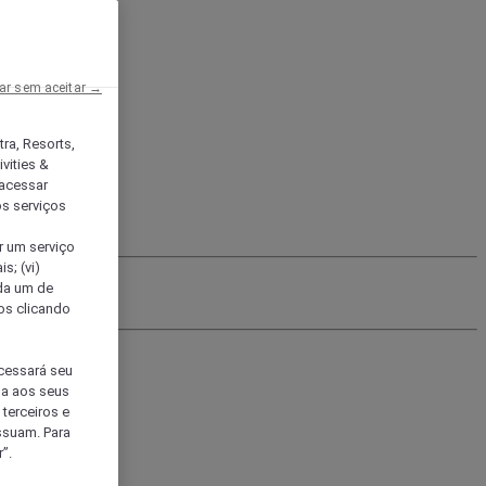
ar sem aceitar →
tra, Resorts,
vities &
acessar
os serviços
er um serviço
s; (vi)
ada um de
sos clicando
ocessará seu
da aos seus
terceiros e
ssuam. Para
”.