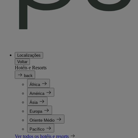
Localizações
Voltar
Hotéis e Resorts
back
África
América
Ásia
Europa
Oriente Médio
Pacífico
Ver todos os hotéis e resorts