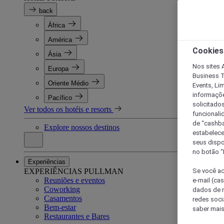
back
África
América
Cookies
Ásia
Nos sites A
Europa
Business T
Oriente Médio
Events, Li
informaçõe
Pacífico
solicitado
Ver todos os hotéis e resorts
funcionali
de “cashba
Explore nossos destinos
estabelece
seus dispo
no botão “
Experiências
EXPERIÊNCIAS PULLMAN
Se você ac
Reuniões e eventos
e-mail (ca
Coworking
dados de n
Casamentos
redes soci
Bem-estar
saber mais
Restaurantes e Bares