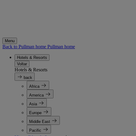
Menu
Back to Pullman home
Pullman home
Hotels & Resorts
Voltar
Hotels & Resorts
back
Africa
America
Asia
Europe
Middle East
Pacific