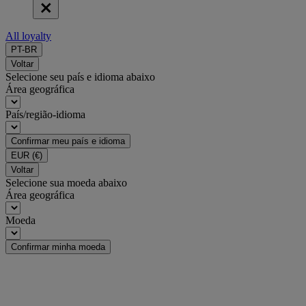
All loyalty
PT-BR
Voltar
Selecione seu país e idioma abaixo
Área geográfica
País/região-idioma
Confirmar meu país e idioma
EUR
(€)
Voltar
Selecione sua moeda abaixo
Área geográfica
Moeda
Confirmar minha moeda