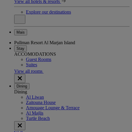
View all hotels & resorts
Explore our destinations
Mais
Pullman Resort Al Marjan Island
Stay
ACCOMODATIONS
Guest Rooms
Suites
View all rooms
Dining
Dining
Al Liwan
Zaitouna House
Amouage Lounge & Terrace
Al Majlis
Turtle Beach