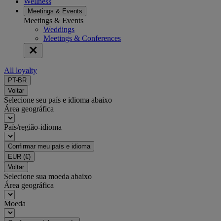
Wellness
Meetings & Events
Meetings & Events
Weddings
Meetings & Conferences
All loyalty
PT-BR
Voltar
Selecione seu país e idioma abaixo
Área geográfica
País/região-idioma
Confirmar meu país e idioma
EUR
(€)
Voltar
Selecione sua moeda abaixo
Área geográfica
Moeda