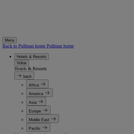
Menu
Back to Pullman home
Pullman home
Hotels & Resorts
Voltar
Hotels & Resorts
back
Africa
America
Asia
Europe
Middle East
Pacific