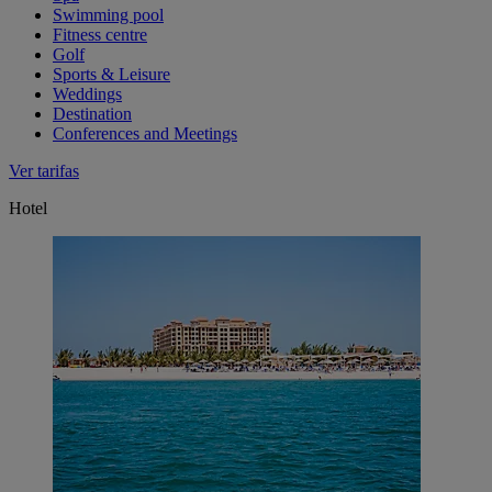
Swimming pool
Fitness centre
Golf
Sports & Leisure
Weddings
Destination
Conferences and Meetings
Ver tarifas
Hotel