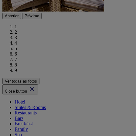
Anterior
Próximo
1
2
3
4
5
6
7
8
9
Ver todas as fotos
Close button
Hotel
Suites & Rooms
Restaurants
Bars
Breakfast
Family
Spa