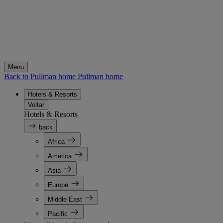
Menu
Back to Pullman home
Pullman home
Hotels & Resorts
Voltar
Hotels & Resorts
back
Africa
America
Asia
Europe
Middle East
Pacific