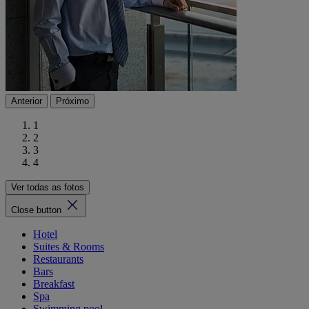
Anterior
Próximo
1
2
3
4
Ver todas as fotos
Close button
Hotel
Suites & Rooms
Restaurants
Bars
Breakfast
Spa
Swimming pool