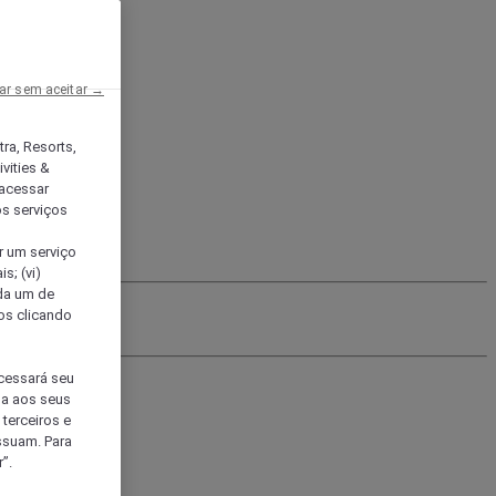
ar sem aceitar →
tra, Resorts,
vities &
acessar
os serviços
er um serviço
s; (vi)
ada um de
sos clicando
ocessará seu
da aos seus
terceiros e
ssuam. Para
”.