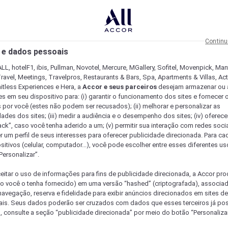
Continu
 e dados pessoais
LL, hotelF1, ibis, Pullman, Novotel, Mercure, MGallery, Sofitel, Movenpick, Man
ravel, Meetings, Travelpros, Restaurants & Bars, Spa, Apartments & Villas, Acti
mitless Experiences e Hera, a
Accor e seus parceiros
desejam armazenar ou 
s em seu dispositivo para: (i) garantir o funcionamento dos sites e fornecer 
s por você (estes não podem ser recusados); (ii) melhorar e personalizar as
dades dos sites; (iii) medir a audiência e o desempenho dos sites; (iv) oferec
ck”, caso você tenha aderido a um; (v) permitir sua interação com redes sociai
r um perfil de seus interesses para oferecer publicidade direcionada. Para c
sitivos (celular, computador...), você pode escolher entre esses diferentes u
Personalizar”.
eitar o uso de informações para fins de publicidade direcionada, a Accor pr
so você o tenha fornecido) em uma versão “hashed” (criptografada), associa
avegação, reserva e fidelidade para exibir anúncios direcionados em sites de 
ais. Seus dados poderão ser cruzados com dados que esses terceiros já po
, consulte a seção “publicidade direcionada” por meio do botão “Personalizar