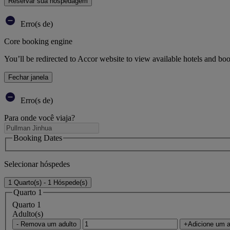
Reservar sua hospedagem
Erro(s de)
Core booking engine
You’ll be redirected to Accor website to view available hotels and bo
Fechar janela
Erro(s de)
Para onde você viaja?
Booking Dates
Selecionar hóspedes
1 Quarto(s) - 1 Hóspede(s)
Quarto 1
Quarto 1
Adulto(s)
- Remova um adulto
+Adicione um a