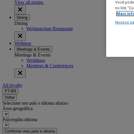
View all rooms
Você poder
no link "C
Mais inf
Dining
Nossos pa
Dining
Wujiangchun Restaurant
Wellness
Meetings & Events
Meetings & Events
Weddings
Meetings & Conferences
All loyalty
PT-BR
Voltar
Selecione seu país e idioma abaixo
Área geográfica
País/região-idioma
Confirmar meu país e idioma