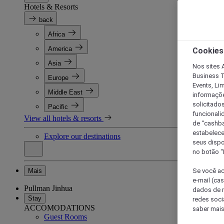
Hotels & Resorts
back
Africa
America
Cookies
Asia
Nos sites A
Business T
Europe
Events, Li
Middle East
informaçõe
solicitado
Pacific
funcionali
View all hotels & resorts
de “cashba
estabelece
Explore our destinations
seus dispo
no botão “
Mais
Se você ac
e-mail (ca
Pullman Jinhua
dados de n
Stay
redes soci
ACCOMODATIONS
saber mais
Guest Rooms