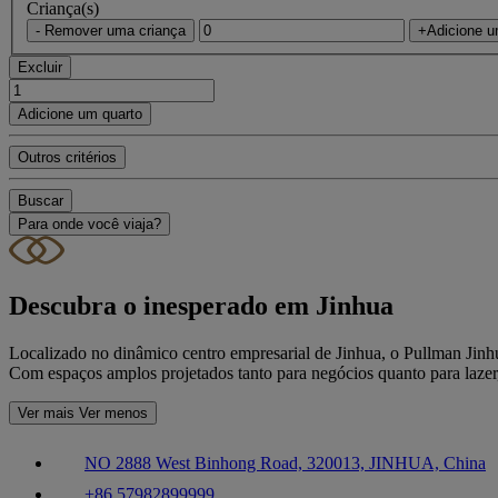
Criança(s)
- Remover uma criança
+Adicione u
Excluir
Adicione um quarto
Outros critérios
Buscar
Para onde você viaja?
Descubra o inesperado em Jinhua
Localizado no dinâmico centro empresarial de Jinhua, o Pullman Jinhua
Com espaços amplos projetados tanto para negócios quanto para lazer,
Ver mais
Ver menos
NO 2888 West Binhong Road, 320013, JINHUA, China
+86 57982899999