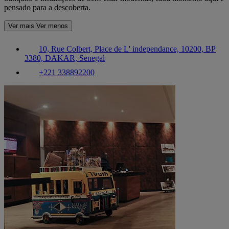
pensado para a descoberta.
Ver mais
Ver menos
10, Rue Colbert, Place de L' independance, 10200, BP
3380, DAKAR, Senegal
+221 338892200