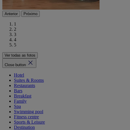
Anterior
Próximo
1
2
3
4
5
Ver todas as fotos
Close button
Hotel
Suites & Rooms
Restaurants
Bars
Breakfast
Family
Spa
Swimming pool
Fitness centre
Sports & Leisure
Destination