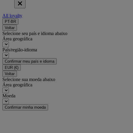
All loyalty
PT-BR
Voltar
Selecione seu país e idioma abaixo
Área geográfica
País/região-idioma
Confirmar meu país e idioma
EUR
(€)
Voltar
Selecione sua moeda abaixo
Área geográfica
Moeda
Confirmar minha moeda