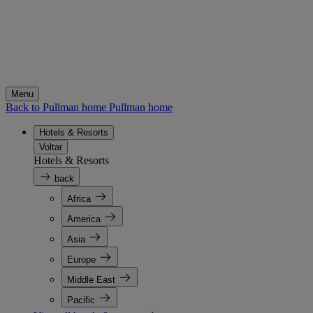
Menu
Back to Pullman home
Pullman home
Hotels & Resorts
Voltar
Hotels & Resorts
back
Africa
America
Asia
Europe
Middle East
Pacific