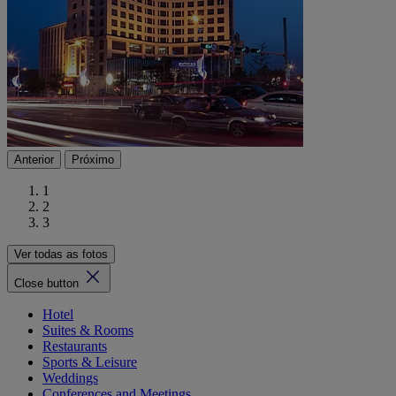
Anterior
Próximo
1
2
3
Ver todas as fotos
Close button
Hotel
Suites & Rooms
Restaurants
Sports & Leisure
Weddings
Conferences and Meetings