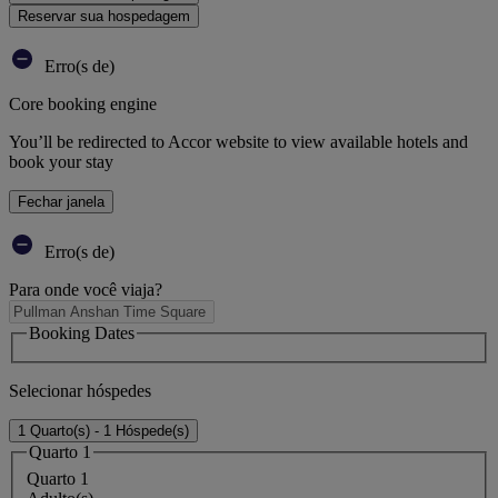
Reservar sua hospedagem
Erro(s de)
Core booking engine
You’ll be redirected to Accor website to view available hotels and
book your stay
Fechar janela
Erro(s de)
Para onde você viaja?
Booking Dates
Selecionar hóspedes
1 Quarto(s) - 1 Hóspede(s)
Quarto 1
Quarto 1