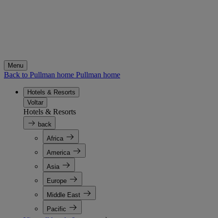
Menu
Back to Pullman home
Pullman home
Hotels & Resorts
Voltar
Hotels & Resorts
back
Africa
America
Asia
Europe
Middle East
Pacific