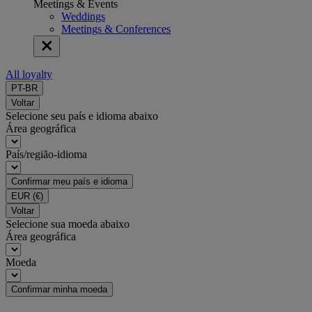
Meetings & Events
Weddings
Meetings & Conferences
All loyalty
PT-BR
Voltar
Selecione seu país e idioma abaixo
Área geográfica
País/região-idioma
Confirmar meu país e idioma
EUR
(€)
Voltar
Selecione sua moeda abaixo
Área geográfica
Moeda
Confirmar minha moeda