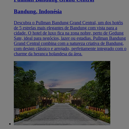
Bandung, Indonésia
Descubra o Pullman Bandung Grand Central, um dos hotéis
de 5 estrelas mais elegantes de Bandung com vista para a
cidade. O hotel de luxo fica na zona nobre, perto de Gedung
Sate, ideal para negócios, lazer ou estadias. Pullman Bandung
Grand Central combina com a natureza criativa de Bandung,
com design clássico e arrojado, perfeitamente integrado com o
charme da herança holandesa da área.