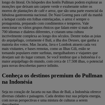
longo do litoral. Os hóspedes dos hotéis Pullman podem explorar as
monções que deixam um carpete verde e exuberante sobre os
morros de plantações de café e arroz, que são uma parte essencial da
fabulosa gastronomia nacional. De Nasi Goreng para café da manhã
a ketupat cozido em folhas entrelaçadas, o arroz é sempre o
protagonista, preparado com condimentos e temperos. Vale
mencionar os vários grupos étnicos que falam entre si mais de
700 idiomas e dialetos diferentes, e criaram uma cultura
incrivelmente complexa ao longo dos séculos. Dentre todas as joias
do arquipélago, certamente é Bali, a ilha dos Deuses, que ganha a
maioria dos votos. Mas Jacarta, Java e Lombok atraem cada vez
mais visitantes, e bases remotas, como as Ilhas Gili, estão se
tornando populares entre surfistas, mergulhadores e viajantes que
desejam sair do lugar comum. Se você lembrar que a Indonésia é o
maior arquipélago do mundo, com cerca de 17.508 ilhas, o potencial
para novas descobertas parece infinito.
Conheça os destinos premium do Pullman
na Indonésia
Seja no coração de Jacarta ou nas ilhas de Bali, a Indonésia oferece
diversas cidades e paisagens. Cada destino traz sua própria energia,
com novas perspectivas e uma mistura de culturas a serem
descobertas.