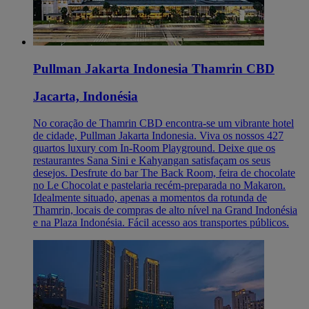
Pullman Jakarta Indonesia Thamrin CBD
Jacarta, Indonésia
No coração de Thamrin CBD encontra-se um vibrante hotel
de cidade, Pullman Jakarta Indonesia. Viva os nossos 427
quartos luxury com In-Room Playground. Deixe que os
restaurantes Sana Sini e Kahyangan satisfaçam os seus
desejos. Desfrute do bar The Back Room, feira de chocolate
no Le Chocolat e pastelaria recém-preparada no Makaron.
Idealmente situado, apenas a momentos da rotunda de
Thamrin, locais de compras de alto nível na Grand Indonésia
e na Plaza Indonésia. Fácil acesso aos transportes públicos.