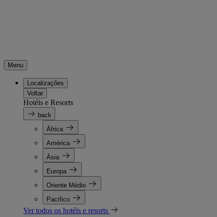
Menu
Localizações
Voltar
Hotéis e Resorts
back
África
América
Ásia
Europa
Oriente Médio
Pacífico
Ver todos os hotéis e resorts