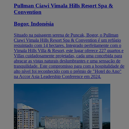
Pullman Ciawi Vimala Hills Resort Spa &
Convention
Bogor, Indonésia
Situado na paisagem serena de Puncak, Bogor, o Pullman
Ciawi Vimala Hills Resort Spa & Convention é um refúgio
requintado com 14 hectares. Integrado perfeitamente com o
Vimala Hills Villa & Resort, este lugar oferece 227 quartos e
Villas cuidadosamente projetadas, cada uma concebida para
abraçar as vistas naturais deslumbrantes e uma sensação de
tranquilidade. Este compromisso para com a hospitalidade de
alto nível foi reconhecido com o prémio de "Hotel do Ano"
na Accor Asia Leadership Conference em 2024.