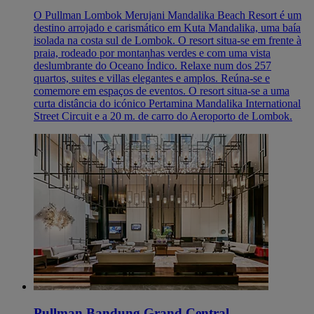
O Pullman Lombok Merujani Mandalika Beach Resort é um
destino arrojado e carismático em Kuta Mandalika, uma baía
isolada na costa sul de Lombok. O resort situa-se em frente à
praia, rodeado por montanhas verdes e com uma vista
deslumbrante do Oceano Índico. Relaxe num dos 257
quartos, suites e villas elegantes e amplos. Reúna-se e
comemore em espaços de eventos. O resort situa-se a uma
curta distância do icónico Pertamina Mandalika International
Street Circuit e a 20 m. de carro do Aeroporto de Lombok.
Pullman Bandung Grand Central