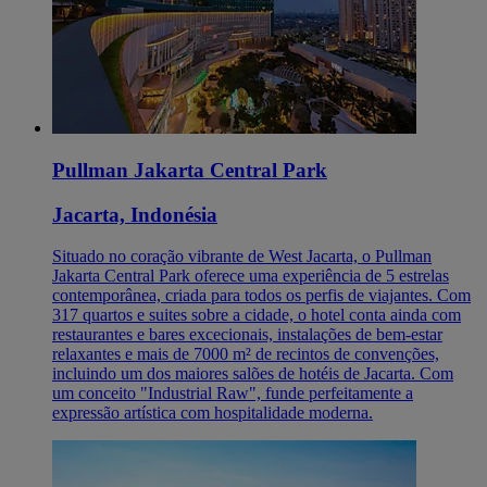
Pullman Jakarta Central Park
Jacarta, Indonésia
Situado no coração vibrante de West Jacarta, o Pullman
Jakarta Central Park oferece uma experiência de 5 estrelas
contemporânea, criada para todos os perfis de viajantes. Com
317 quartos e suites sobre a cidade, o hotel conta ainda com
restaurantes e bares excecionais, instalações de bem-estar
relaxantes e mais de 7000 m² de recintos de convenções,
incluindo um dos maiores salões de hotéis de Jacarta. Com
um conceito "Industrial Raw", funde perfeitamente a
expressão artística com hospitalidade moderna.