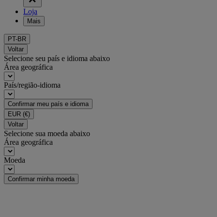
Loja
Mais
PT-BR
Voltar
Selecione seu país e idioma abaixo
Área geográfica
País/região-idioma
Confirmar meu país e idioma
EUR
(€)
Voltar
Selecione sua moeda abaixo
Área geográfica
Moeda
Confirmar minha moeda