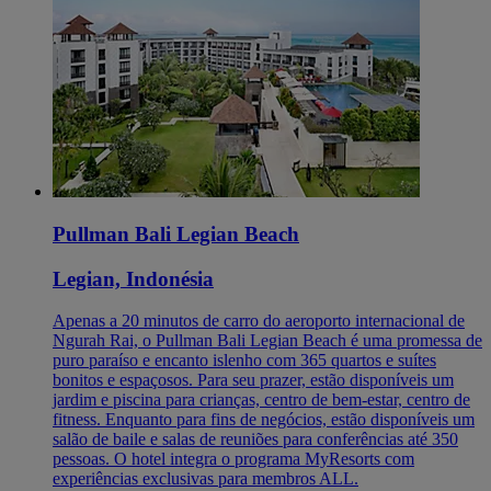
Pullman Bali Legian Beach
Legian, Indonésia
Apenas a 20 minutos de carro do aeroporto internacional de
Ngurah Rai, o Pullman Bali Legian Beach é uma promessa de
puro paraíso e encanto islenho com 365 quartos e suítes
bonitos e espaçosos. Para seu prazer, estão disponíveis um
jardim e piscina para crianças, centro de bem-estar, centro de
fitness. Enquanto para fins de negócios, estão disponíveis um
salão de baile e salas de reuniões para conferências até 350
pessoas. O hotel integra o programa MyResorts com
experiências exclusivas para membros ALL.