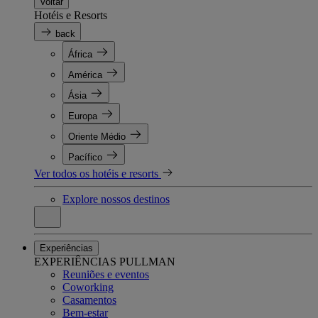
Voltar
Hotéis e Resorts
back
África
América
Ásia
Europa
Oriente Médio
Pacífico
Ver todos os hotéis e resorts
Explore nossos destinos
Experiências
EXPERIÊNCIAS PULLMAN
Reuniões e eventos
Coworking
Casamentos
Bem-estar