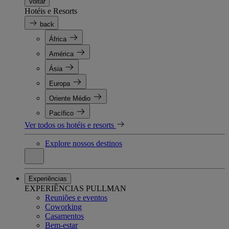
Voltar
Hotéis e Resorts
back
África
América
Ásia
Europa
Oriente Médio
Pacífico
Ver todos os hotéis e resorts
Explore nossos destinos
Experiências
EXPERIÊNCIAS PULLMAN
Reuniões e eventos
Coworking
Casamentos
Bem-estar