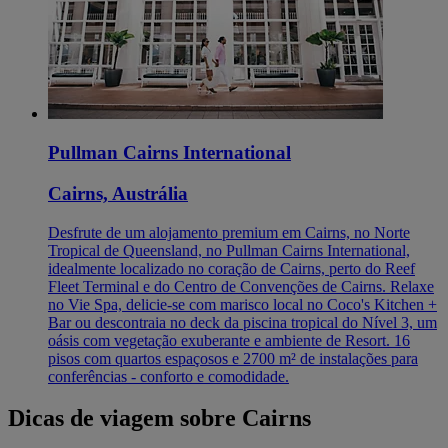
Pullman Cairns International
Cairns, Austrália
Desfrute de um alojamento premium em Cairns, no Norte
Tropical de Queensland, no Pullman Cairns International,
idealmente localizado no coração de Cairns, perto do Reef
Fleet Terminal e do Centro de Convenções de Cairns. Relaxe
no Vie Spa, delicie-se com marisco local no Coco's Kitchen +
Bar ou descontraia no deck da piscina tropical do Nível 3, um
oásis com vegetação exuberante e ambiente de Resort. 16
pisos com quartos espaçosos e 2700 m² de instalações para
conferências - conforto e comodidade.
Dicas de viagem sobre Cairns