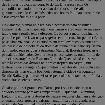
Cairns ZOOM and Wildlife Dome, os visitantes procuram as copas
das árvores tropicais no coração do CBD. Parece fácil? Os
crocodilos tentando morder abaixo do arborismo desafiador
garantem que não é; e os hóspedes nos hotéis Pullman encontrarão
essas experiências à sua porta.
Obviamente, o amor ao risco não é necessário para desfrutar
totalmente de uma hospedagem em Cairns e aproveitar ao máximo
tudo o que a região tem a oferecer. Os barcos a motor dominam o
porto à espera de levar os passageiros em um cruzeiro pelo recife ou
pelas ilhas vizinhas. As excursões em terra levam os visitantes em
um passeio de descoberta da flora e da fauna dessa parte riquíssima
do mundo: seus parques Patrimônio Mundial, florestas tropicais e
planaltos acidentados. Se a tirolesa parece extrema, outra forma de
apreciar as atrações do Extremo Norte de Queensland é deslizar
rente às copas das árvores na floresta tropical no Skyrail, um
teleférico que abrange 7,5 quilômetros. Bilhetes de ida e volta estão
disponíveis, mas é uma boa ideia retornar à cidade via Kuranda
Scenic Railway para mais vistas espetaculares de ravinas profundas,
cachoeiras e selvas densas.
O calor pode ser grande em Cairns, por isso a cidade criou o
antídoto perfeito para altas temperaturas: Esplanade Swimming
Lagoon. Esculturas prateadas de peixes-voadores chamam a atenção
enquanto você aprecia a paisagem magnífica que circunda essa
piscina de água salgada de 4.800 metros quadrados. Com