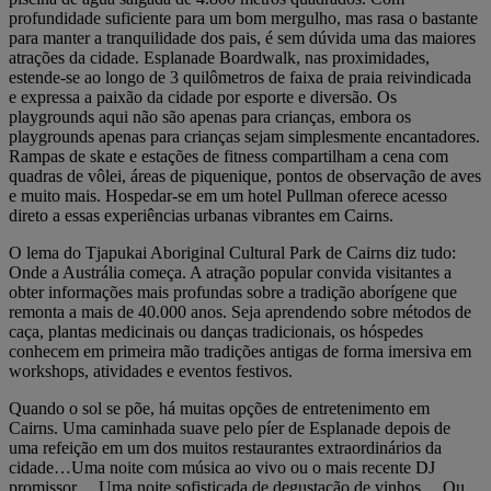
profundidade suficiente para um bom mergulho, mas rasa o bastante
para manter a tranquilidade dos pais, é sem dúvida uma das maiores
atrações da cidade. Esplanade Boardwalk, nas proximidades,
estende-se ao longo de 3 quilômetros de faixa de praia reivindicada
e expressa a paixão da cidade por esporte e diversão. Os
playgrounds aqui não são apenas para crianças, embora os
playgrounds apenas para crianças sejam simplesmente encantadores.
Rampas de skate e estações de fitness compartilham a cena com
quadras de vôlei, áreas de piquenique, pontos de observação de aves
e muito mais. Hospedar-se em um hotel Pullman oferece acesso
direto a essas experiências urbanas vibrantes em Cairns.
O lema do Tjapukai Aboriginal Cultural Park de Cairns diz tudo:
Onde a Austrália começa. A atração popular convida visitantes a
obter informações mais profundas sobre a tradição aborígene que
remonta a mais de 40.000 anos. Seja aprendendo sobre métodos de
caça, plantas medicinais ou danças tradicionais, os hóspedes
conhecem em primeira mão tradições antigas de forma imersiva em
workshops, atividades e eventos festivos.
Quando o sol se põe, há muitas opções de entretenimento em
Cairns. Uma caminhada suave pelo píer de Esplanade depois de
uma refeição em um dos muitos restaurantes extraordinários da
cidade…Uma noite com música ao vivo ou o mais recente DJ
promissor… Uma noite sofisticada de degustação de vinhos… Ou