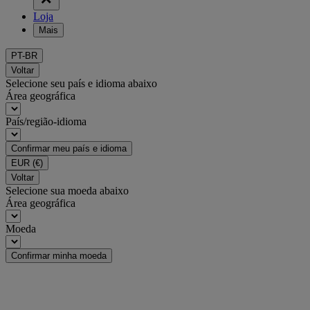
Loja
Mais
PT-BR
Voltar
Selecione seu país e idioma abaixo
Área geográfica
País/região-idioma
Confirmar meu país e idioma
EUR
(€)
Voltar
Selecione sua moeda abaixo
Área geográfica
Moeda
Confirmar minha moeda