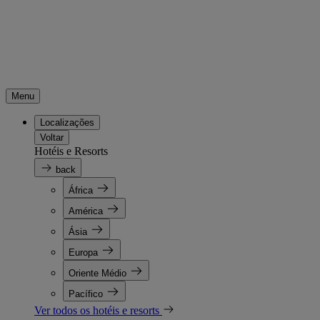
Menu
Localizações
Voltar
Hotéis e Resorts
back
África
América
Ásia
Europa
Oriente Médio
Pacífico
Ver todos os hotéis e resorts