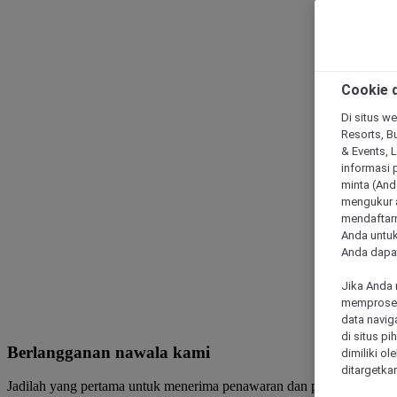
Cookie d
Di situs we
Resorts, Bu
& Events, 
informasi 
minta (Anda
mengukur a
mendaftarn
Anda untuk
Anda dapat
Jika Anda 
memproses 
data navig
di situs p
Berlangganan nawala kami
dimiliki ol
ditargetkan
Jadilah yang pertama untuk menerima penawaran dan pembaruan dari