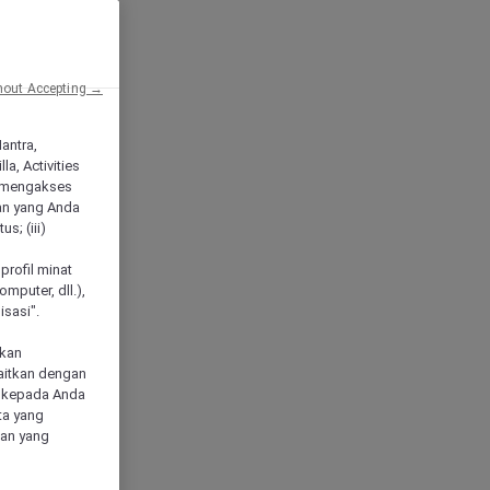
hout Accepting →
Mantra,
a, Activities
 mengakses
an yang Anda
s; (iii)
h
profil minat
mputer, dll.),
sasi".
akan
aitkan dengan
n kepada Anda
ta yang
klan yang