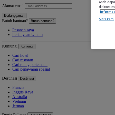
Anda dapat
Alamat email
diakses me
Informas
Berlangganan
Mitra kami
Butuh bantuan?
Butuh bantuan?
Pesanan saya
Pertanyaan Umum
Kunjungi
Kunjungi
Cari hotel
Cari restoran
Cari ruang pertemuan
Cari penawaran spesial
Destinasi
Destinasi
Prancis
Inggris Raya
Australia
Vietnam
Jerman
Dunia Pullman