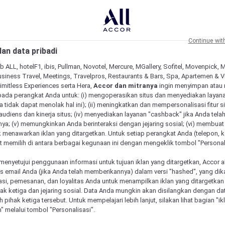
Continue wit
an data pribadi
b ALL, hotelF1, ibis, Pullman, Novotel, Mercure, MGallery, Sofitel, Movenpick, 
siness Travel, Meetings, Travelpros, Restaurants & Bars, Spa, Apartemen & Vill
Limitless Experiences serta Hera,
Accor dan mitranya
ingin menyimpan atau
pada perangkat Anda untuk: (i) mengoperasikan situs dan menyediakan layan
 tidak dapat menolak hal ini); (ii) meningkatkan dan mempersonalisasi fitur situ
udiens dan kinerja situs; (iv) menyediakan layanan "cashback" jika Anda tela
ya; (v) memungkinkan Anda berinteraksi dengan jejaring sosial; (vi) membuat 
 menawarkan iklan yang ditargetkan. Untuk setiap perangkat Anda (telepon, ko
 memilih di antara berbagai kegunaan ini dengan mengeklik tombol "Personali
menyetujui penggunaan informasi untuk tujuan iklan yang ditargetkan, Accor 
email Anda (jika Anda telah memberikannya) dalam versi "hashed", yang dik
asi, pemesanan, dan loyalitas Anda untuk menampilkan iklan yang ditargetka
ihak ketiga dan jejaring sosial. Data Anda mungkin akan disilangkan dengan da
eh pihak ketiga tersebut. Untuk mempelajari lebih lanjut, silakan lihat bagian "i
" melalui tombol "Personalisasi".
 kami.