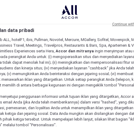
Continue wit
an data pribadi
b ALL, hotelF1, ibis, Pullman, Novotel, Mercure, MGallery, Sofitel, Movenpick, 
siness Travel, Meetings, Travelpros, Restaurants & Bars, Spa, Apartemen & Vill
Limitless Experiences serta Hera,
Accor dan mitranya
ingin menyimpan atau
pada perangkat Anda untuk: (i) mengoperasikan situs dan menyediakan layan
 tidak dapat menolak hal ini); (ii) meningkatkan dan mempersonalisasi fitur situ
udiens dan kinerja situs; (iv) menyediakan layanan "cashback" jika Anda tela
ya; (v) memungkinkan Anda berinteraksi dengan jejaring sosial; (vi) membuat 
 menawarkan iklan yang ditargetkan. Untuk setiap perangkat Anda (telepon, ko
 memilih di antara berbagai kegunaan ini dengan mengeklik tombol "Personali
menyetujui penggunaan informasi untuk tujuan iklan yang ditargetkan, Accor 
email Anda (jika Anda telah memberikannya) dalam versi "hashed", yang dik
asi, pemesanan, dan loyalitas Anda untuk menampilkan iklan yang ditargetka
ihak ketiga dan jejaring sosial. Data Anda mungkin akan disilangkan dengan da
eh pihak ketiga tersebut. Untuk mempelajari lebih lanjut, silakan lihat bagian "i
" melalui tombol "Personalisasi".