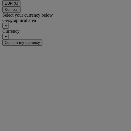
EUR
(€)
Kembali
Select your currency below
Geographical area
Currency
Confirm my currency