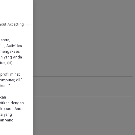
hout Accepting →
Mantra,
a, Activities
 mengakses
an yang Anda
s; (iii)
h
profil minat
mputer, dll.),
sasi".
akan
aitkan dengan
n kepada Anda
ta yang
klan yang