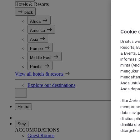
Hotels & Resorts
back
Africa
America
Cookie d
Asia
Di situs we
Resorts, Bu
Europe
& Events, 
Middle East
informasi 
minta (Anda
Pacific
mengukur a
View all hotels & resorts
mendaftarn
Anda untuk
Explore our destinations
Anda dapat
Jika Anda 
Ekstra
memproses 
data navig
di situs p
Stay
dimiliki ol
ACCOMODATIONS
ditargetkan
Guest Rooms