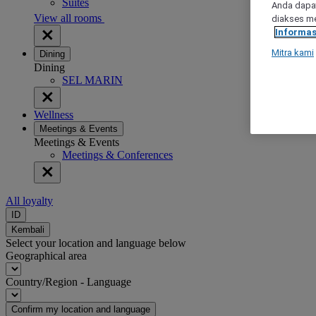
Suites
Anda dapat
View all rooms
diakses me
Informas
Mitra kami
Dining
Dining
SEL MARIN
Wellness
Meetings & Events
Meetings & Events
Meetings & Conferences
All loyalty
ID
Kembali
Select your location and language below
Geographical area
Country/Region - Language
Confirm my location and language