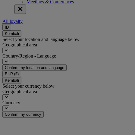
Meetings & Conferences
All loyalty
ID
Kembali
Select your location and language below
Geographical area
Country/Region - Language
Confirm my location and language
EUR
(€)
Kembali
Select your currency below
Geographical area
Currency
Confirm my currency