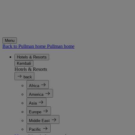
Menu
Back to Pullman home
Pullman home
Hotels & Resorts
Kembali
Hotels & Resorts
back
Africa
America
Asia
Europe
Middle East
Pacific