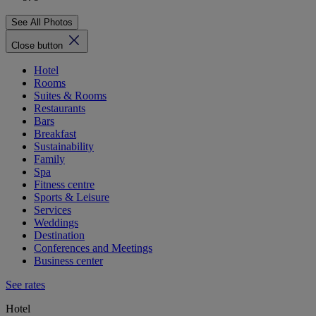
See All Photos
Close button
Hotel
Rooms
Suites & Rooms
Restaurants
Bars
Breakfast
Sustainability
Family
Spa
Fitness centre
Sports & Leisure
Services
Weddings
Destination
Conferences and Meetings
Business center
See rates
Hotel