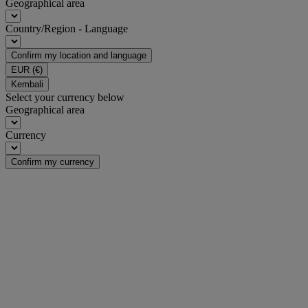
Geographical area
Country/Region - Language
Confirm my location and language
EUR
(€)
Kembali
Select your currency below
Geographical area
Currency
Confirm my currency