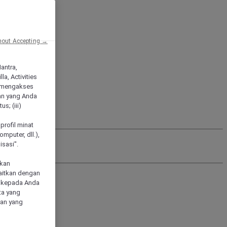
hout Accepting →
Mantra,
a, Activities
 mengakses
an yang Anda
s; (iii)
h
profil minat
mputer, dll.),
sasi".
akan
aitkan dengan
n kepada Anda
ta yang
klan yang