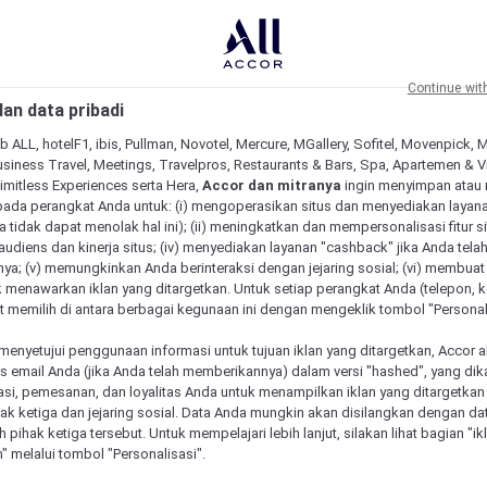
Continue wit
an data pribadi
b ALL, hotelF1, ibis, Pullman, Novotel, Mercure, MGallery, Sofitel, Movenpick, 
siness Travel, Meetings, Travelpros, Restaurants & Bars, Spa, Apartemen & Vill
Limitless Experiences serta Hera,
Accor dan mitranya
ingin menyimpan atau
pada perangkat Anda untuk: (i) mengoperasikan situs dan menyediakan layan
 tidak dapat menolak hal ini); (ii) meningkatkan dan mempersonalisasi fitur situ
udiens dan kinerja situs; (iv) menyediakan layanan "cashback" jika Anda tela
ya; (v) memungkinkan Anda berinteraksi dengan jejaring sosial; (vi) membuat 
 menawarkan iklan yang ditargetkan. Untuk setiap perangkat Anda (telepon, ko
 memilih di antara berbagai kegunaan ini dengan mengeklik tombol "Personali
menyetujui penggunaan informasi untuk tujuan iklan yang ditargetkan, Accor 
email Anda (jika Anda telah memberikannya) dalam versi "hashed", yang dik
asi, pemesanan, dan loyalitas Anda untuk menampilkan iklan yang ditargetka
ihak ketiga dan jejaring sosial. Data Anda mungkin akan disilangkan dengan da
eh pihak ketiga tersebut. Untuk mempelajari lebih lanjut, silakan lihat bagian "i
" melalui tombol "Personalisasi".