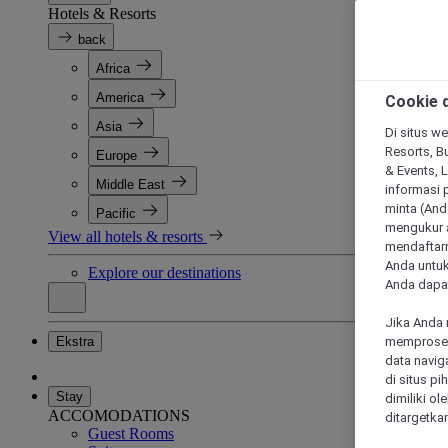
Hotels & Resorts
back
Africa
America
Cookie d
Asia
Di situs we
Resorts, Bu
Europe
& Events, 
Middle East
informasi 
minta (Anda
Pacific
mengukur a
View all hotels & resorts
mendaftarn
Anda untuk
Explore our destinations
Anda dapat
Jika Anda 
Ekstra
memproses 
data navig
di situs p
Stay
dimiliki ol
ACCOMODATIONS
ditargetkan
Guest Rooms