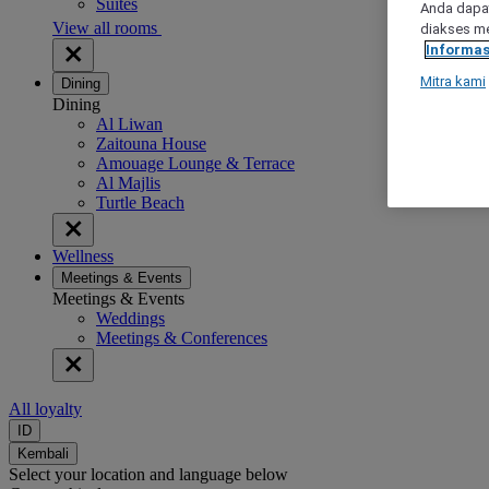
Suites
Anda dapat
View all rooms
diakses me
Informas
Mitra kami
Dining
Dining
Al Liwan
Zaitouna House
Amouage Lounge & Terrace
Al Majlis
Turtle Beach
Wellness
Meetings & Events
Meetings & Events
Weddings
Meetings & Conferences
All loyalty
ID
Kembali
Select your location and language below