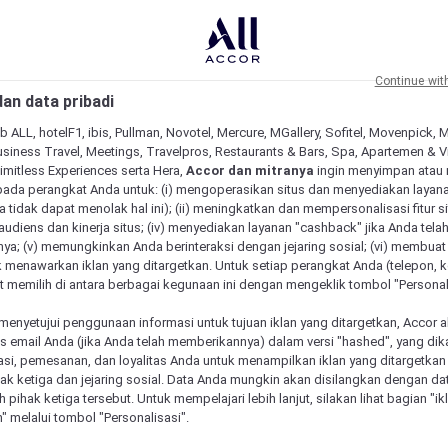
Continue wit
an data pribadi
b ALL, hotelF1, ibis, Pullman, Novotel, Mercure, MGallery, Sofitel, Movenpick, 
siness Travel, Meetings, Travelpros, Restaurants & Bars, Spa, Apartemen & Vill
Limitless Experiences serta Hera,
Accor dan mitranya
ingin menyimpan atau
pada perangkat Anda untuk: (i) mengoperasikan situs dan menyediakan layan
 tidak dapat menolak hal ini); (ii) meningkatkan dan mempersonalisasi fitur situ
udiens dan kinerja situs; (iv) menyediakan layanan "cashback" jika Anda tela
ya; (v) memungkinkan Anda berinteraksi dengan jejaring sosial; (vi) membuat 
 menawarkan iklan yang ditargetkan. Untuk setiap perangkat Anda (telepon, ko
 memilih di antara berbagai kegunaan ini dengan mengeklik tombol "Personali
menyetujui penggunaan informasi untuk tujuan iklan yang ditargetkan, Accor 
email Anda (jika Anda telah memberikannya) dalam versi "hashed", yang dik
asi, pemesanan, dan loyalitas Anda untuk menampilkan iklan yang ditargetka
ihak ketiga dan jejaring sosial. Data Anda mungkin akan disilangkan dengan da
eh pihak ketiga tersebut. Untuk mempelajari lebih lanjut, silakan lihat bagian "i
" melalui tombol "Personalisasi".