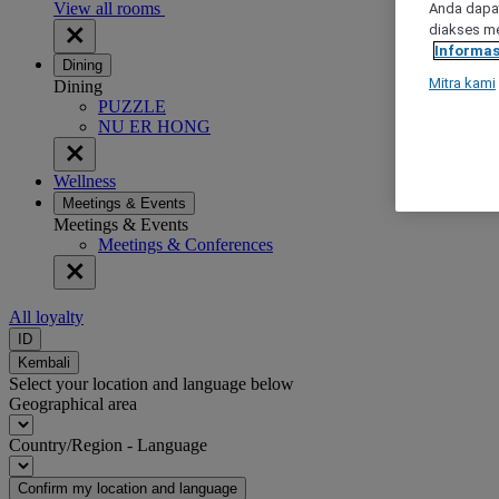
View all rooms
Anda dapat
diakses me
Informas
Dining
Mitra kami
Dining
PUZZLE
NU ER HONG
Wellness
Meetings & Events
Meetings & Events
Meetings & Conferences
All loyalty
ID
Kembali
Select your location and language below
Geographical area
Country/Region - Language
Confirm my location and language