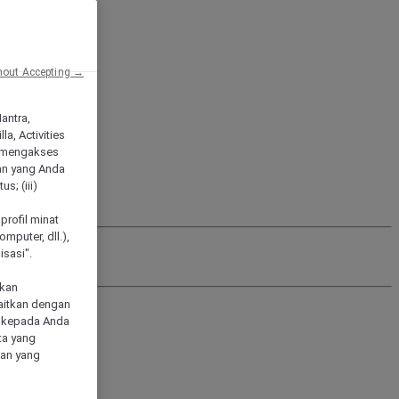
hout Accepting →
Mantra,
a, Activities
 mengakses
an yang Anda
s; (iii)
h
profil minat
mputer, dll.),
sasi".
akan
aitkan dengan
n kepada Anda
ta yang
klan yang