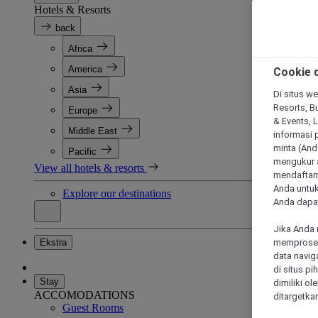
Hotels & Resorts
back
Africa
America
Cookie d
Asia
Di situs we
Resorts, Bu
Europe
& Events, 
Middle East
informasi 
minta (Anda
Pacific
mengukur a
View all hotels & resorts
mendaftarn
Anda untuk
Explore our destinations
Anda dapat
Jika Anda 
Ekstra
memproses 
data navig
di situs p
Stay
dimiliki ol
ACCOMODATIONS
ditargetkan
Guest Rooms