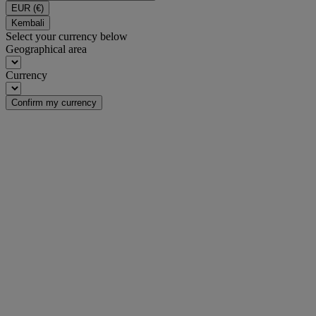
EUR
(€)
Kembali
Select your currency below
Geographical area
Currency
Confirm my currency