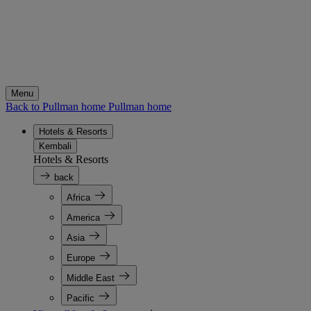
Menu
Back to Pullman home
Pullman home
Hotels & Resorts
Kembali
Hotels & Resorts
back
Africa
America
Asia
Europe
Middle East
Pacific