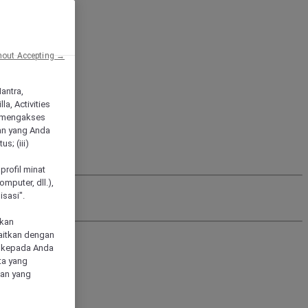
hout Accepting →
Mantra,
a, Activities
 mengakses
an yang Anda
s; (iii)
h
profil minat
mputer, dll.),
sasi".
akan
aitkan dengan
n kepada Anda
ta yang
klan yang