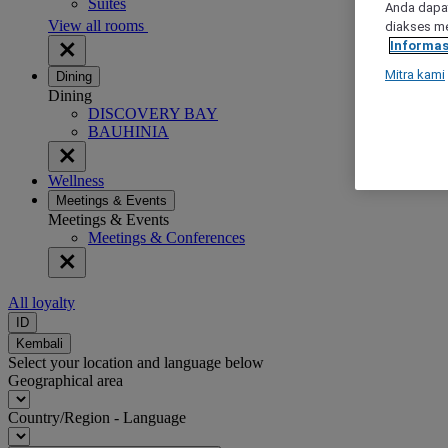
Suites
Anda dapat
View all rooms
diakses me
Informas
Mitra kami
Dining
Dining
DISCOVERY BAY
BAUHINIA
Wellness
Meetings & Events
Meetings & Events
Meetings & Conferences
All loyalty
ID
Kembali
Select your location and language below
Geographical area
Country/Region - Language