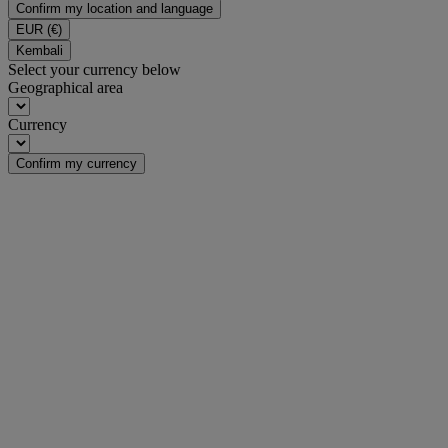
Confirm my location and language
EUR
(€)
Kembali
Select your currency below
Geographical area
Currency
Confirm my currency