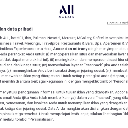
Continue wit
an data pribadi
b ALL, hotelF1, ibis, Pullman, Novotel, Mercure, MGallery, Sofitel, Movenpick, 
siness Travel, Meetings, Travelpros, Restaurants & Bars, Spa, Apartemen & Vill
Limitless Experiences serta Hera,
Accor dan mitranya
ingin menyimpan atau
pada perangkat Anda untuk: (i) mengoperasikan situs dan menyediakan layan
 tidak dapat menolak hal ini); (ii) meningkatkan dan mempersonalisasi fitur situ
udiens dan kinerja situs; (iv) menyediakan layanan "cashback" jika Anda tela
ya; (v) memungkinkan Anda berinteraksi dengan jejaring sosial; (vi) membuat 
 menawarkan iklan yang ditargetkan. Untuk setiap perangkat Anda (telepon, ko
 memilih di antara berbagai kegunaan ini dengan mengeklik tombol "Personali
menyetujui penggunaan informasi untuk tujuan iklan yang ditargetkan, Accor 
email Anda (jika Anda telah memberikannya) dalam versi "hashed", yang dik
asi, pemesanan, dan loyalitas Anda untuk menampilkan iklan yang ditargetka
ihak ketiga dan jejaring sosial. Data Anda mungkin akan disilangkan dengan da
eh pihak ketiga tersebut. Untuk mempelajari lebih lanjut, silakan lihat bagian "i
" melalui tombol "Personalisasi".