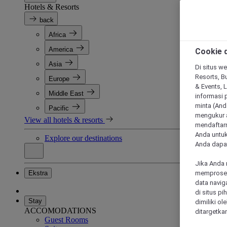
Hotels & Resorts
back
Africa
America
Cookie d
Asia
Di situs we
Resorts, Bu
Europe
& Events, 
Middle East
informasi 
minta (Anda
Pacific
mengukur a
View all hotels & resorts
mendaftarn
Anda untuk
Explore our destinations
Anda dapat
Jika Anda 
Ekstra
memproses 
data navig
di situs p
Stay
dimiliki ol
ACCOMODATIONS
ditargetkan
Guest Rooms