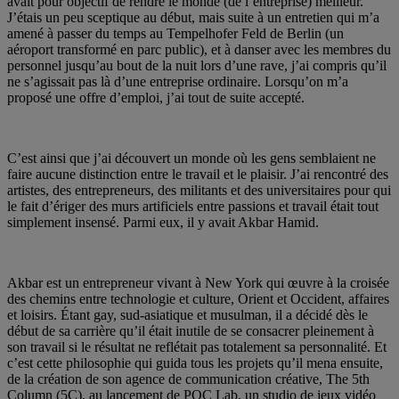
avait pour objectif de rendre le monde (de l’entreprise) meilleur.
J’étais un peu sceptique au début, mais suite à un entretien qui m’a
amené à passer du temps au Tempelhofer Feld de Berlin (un
aéroport transformé en parc public), et à danser avec les membres du
personnel jusqu’au bout de la nuit lors d’une rave, j’ai compris qu’il
ne s’agissait pas là d’une entreprise ordinaire. Lorsqu’on m’a
proposé une offre d’emploi, j’ai tout de suite accepté.
C’est ainsi que j’ai découvert un monde où les gens semblaient ne
faire aucune distinction entre le travail et le plaisir. J’ai rencontré des
artistes, des entrepreneurs, des militants et des universitaires pour qui
le fait d’ériger des murs artificiels entre passions et travail était tout
simplement insensé. Parmi eux, il y avait Akbar Hamid.
Akbar est un entrepreneur vivant à New York qui œuvre à la croisée
des chemins entre technologie et culture, Orient et Occident, affaires
et loisirs. Étant gay, sud-asiatique et musulman, il a décidé dès le
début de sa carrière qu’il était inutile de se consacrer pleinement à
son travail si le résultat ne reflétait pas totalement sa personnalité. Et
c’est cette philosophie qui guida tous les projets qu’il mena ensuite,
de la création de son agence de communication créative, The 5th
Column (5C), au lancement de POC Lab, un studio de jeux vidéo