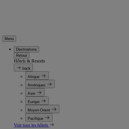
Menu
Destinations
Retour
Hôtels & Resorts
back
Afrique
Amériques
Asie
Europe
Moyen-Orient
Pacifique
Voir tous les hôtels