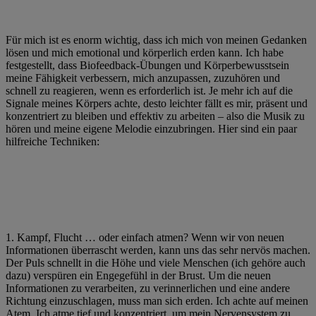
Für mich ist es enorm wichtig, dass ich mich von meinen Gedanken
lösen und mich emotional und körperlich erden kann. Ich habe
festgestellt, dass Biofeedback-Übungen und Körperbewusstsein
meine Fähigkeit verbessern, mich anzupassen, zuzuhören und
schnell zu reagieren, wenn es erforderlich ist. Je mehr ich auf die
Signale meines Körpers achte, desto leichter fällt es mir, präsent und
konzentriert zu bleiben und effektiv zu arbeiten – also die Musik zu
hören und meine eigene Melodie einzubringen. Hier sind ein paar
hilfreiche Techniken:
1. Kampf, Flucht … oder einfach atmen? Wenn wir von neuen
Informationen überrascht werden, kann uns das sehr nervös machen.
Der Puls schnellt in die Höhe und viele Menschen (ich gehöre auch
dazu) verspüren ein Engegefühl in der Brust. Um die neuen
Informationen zu verarbeiten, zu verinnerlichen und eine andere
Richtung einzuschlagen, muss man sich erden. Ich achte auf meinen
Atem. Ich atme tief und konzentriert, um mein Nervensystem zu