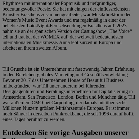
Rhythmen mit internationaler Popmusik und tiefgründiger,
bedeutungsvoller Poesie. Sie hat mit einigen der einflussreichsten
Künstler Brasiliens zusammengearbeitet, war Musikdirektorin der
Women’s Music Event Awards und trat regelmäßig in einer der
beliebtesten Late-Night-Fernsehsendungen Brasiliens auf. 2023
nahm sie an der spanischen Version der Castingshow „The Voice“
teil und trat bei der WOMEX auf, der weltweit bedeutendsten
internationalen Musikmesse. Anna lebt zurzeit in Europa und
arbeitet an ihrem zweiten Album.
Till Grusche ist ein Unternehmer mit fast zwanzig Jahren Erfahrung
in den Bereichen globales Marketing und Geschäftsentwicklung.
Bevor er 2017 das Unternehmen House of Beautiful Business
mitbegründete, war Till unter anderem bei führenden
Designagenturen und Beratungsunternehmen für Digitalisierung in
Amsterdam, San Francisco, London, Berlin und München tätig. Till
war außerdem CMO bei Carpooling, der damals mit über sechs
Millionen Nutzern größten Mitfahrzentrale Europas. Er ist immer
noch Sänger in derselben Punkrockband, die seit 1996 darauf hofft,
eines Tages berühmt zu werden.
Entdecken Sie vorige Ausgaben unserer