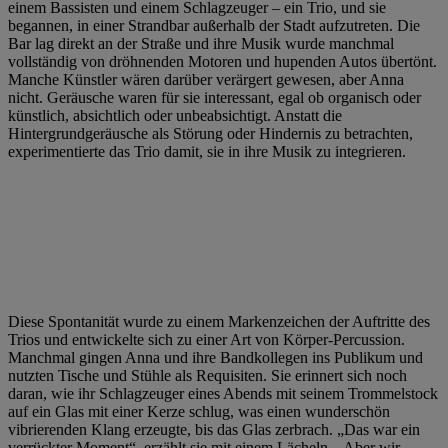
einem Bassisten und einem Schlagzeuger – ein Trio, und sie
begannen, in einer Strandbar außerhalb der Stadt aufzutreten. Die
Bar lag direkt an der Straße und ihre Musik wurde manchmal
vollständig von dröhnenden Motoren und hupenden Autos übertönt.
Manche Künstler wären darüber verärgert gewesen, aber Anna
nicht. Geräusche waren für sie interessant, egal ob organisch oder
künstlich, absichtlich oder unbeabsichtigt. Anstatt die
Hintergrundgeräusche als Störung oder Hindernis zu betrachten,
experimentierte das Trio damit, sie in ihre Musik zu integrieren.
Diese Spontanität wurde zu einem Markenzeichen der Auftritte des
Trios und entwickelte sich zu einer Art von Körper-Percussion.
Manchmal gingen Anna und ihre Bandkollegen ins Publikum und
nutzten Tische und Stühle als Requisiten. Sie erinnert sich noch
daran, wie ihr Schlagzeuger eines Abends mit seinem Trommelstock
auf ein Glas mit einer Kerze schlug, was einen wunderschön
vibrierenden Klang erzeugte, bis das Glas zerbrach. „Das war ein
verrückter Moment“, erzählt sie mit einem Lächeln. „Aber wir