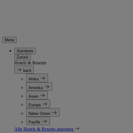
Menü
Standorte
Zurück
Hotels & Resorts
back
Afrika
Amerika
Asien
Europa
Naher Osten
Pazifik
Alle Hotels & Resorts anzeigen