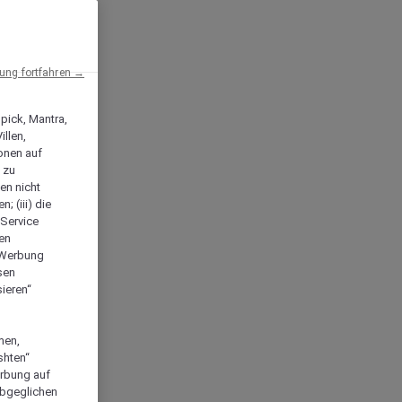
ng fortfahren →
npick, Mantra,
llen,
onen auf
 zu
en nicht
; (iii) die
-Service
len
e Werbung
sen
ieren“
men,
shten“
erbung auf
abgeglichen