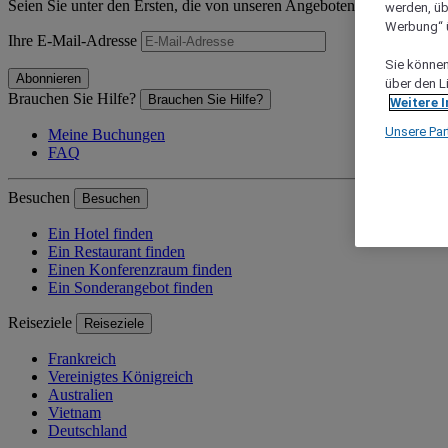
Seien Sie unter den Ersten, die von unseren Angeboten und Neuigkeit
werden, üb
Werbung“ ü
Ihre E-Mail-Adresse
Sie können 
Abonnieren
über den L
Brauchen Sie Hilfe?
Brauchen Sie Hilfe?
Weitere 
Unsere Par
Meine Buchungen
FAQ
Besuchen
Besuchen
Ein Hotel finden
Ein Restaurant finden
Einen Konferenzraum finden
Ein Sonderangebot finden
Reiseziele
Reiseziele
Frankreich
Vereinigtes Königreich
Australien
Vietnam
Deutschland