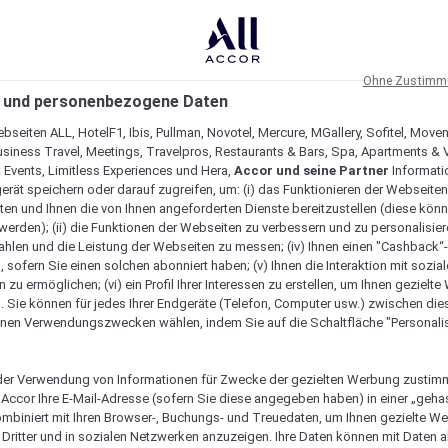
Ohne Zustimmu
 und personenbezogene Daten
bseiten ALL, HotelF1, Ibis, Pullman, Novotel, Mercure, MGallery, Sofitel, Move
usiness Travel, Meetings, Travelpros, Restaurants & Bars, Spa, Apartments & Vi
& Events, Limitless Experiences und Hera,
Accor und seine Partner
Informati
erät speichern oder darauf zugreifen, um: (i) das Funktionieren der Webseiten
ten und Ihnen die von Ihnen angeforderten Dienste bereitzustellen (diese könn
erden); (ii) die Funktionen der Webseiten zu verbessern und zu personalisieren
hlen und die Leistung der Webseiten zu messen; (iv) Ihnen einen "Cashback“
 sofern Sie einen solchen abonniert haben; (v) Ihnen die Interaktion mit sozia
zu ermöglichen; (vi) ein Profil Ihrer Interessen zu erstellen, um Ihnen gezielt
. Sie können für jedes Ihrer Endgeräte (Telefon, Computer usw.) zwischen die
nen Verwendungszwecken wählen, indem Sie auf die Schaltfläche "Personalis
er Verwendung von Informationen für Zwecke der gezielten Werbung zustim
t Accor Ihre E-Mail-Adresse (sofern Sie diese angegeben haben) in einer „geha
ombiniert mit Ihren Browser-, Buchungs- und Treuedaten, um Ihnen gezielte W
Dritter und in sozialen Netzwerken anzuzeigen. Ihre Daten können mit Daten 