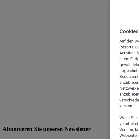
Cookies
Auf den We
Resorts, B
Activities 
Ihrem Endg
gewährleis
abgelehnt w
Besucherza
anzubieten,
Netzwerken 
anzubieten
verschiede
klicken.
Wenn Sie d
verarbeite
Abonnieren Sie unseren Newsletter
Version, k
Webseiten 