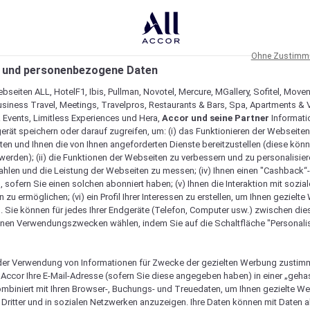
Ohne Zustimmu
 und personenbezogene Daten
bseiten ALL, HotelF1, Ibis, Pullman, Novotel, Mercure, MGallery, Sofitel, Move
usiness Travel, Meetings, Travelpros, Restaurants & Bars, Spa, Apartments & Vi
& Events, Limitless Experiences und Hera,
Accor und seine Partner
Informati
erät speichern oder darauf zugreifen, um: (i) das Funktionieren der Webseiten
ten und Ihnen die von Ihnen angeforderten Dienste bereitzustellen (diese könn
erden); (ii) die Funktionen der Webseiten zu verbessern und zu personalisieren
hlen und die Leistung der Webseiten zu messen; (iv) Ihnen einen "Cashback“
 sofern Sie einen solchen abonniert haben; (v) Ihnen die Interaktion mit sozia
zu ermöglichen; (vi) ein Profil Ihrer Interessen zu erstellen, um Ihnen gezielt
. Sie können für jedes Ihrer Endgeräte (Telefon, Computer usw.) zwischen die
nen Verwendungszwecken wählen, indem Sie auf die Schaltfläche "Personalis
er Verwendung von Informationen für Zwecke der gezielten Werbung zustim
t Accor Ihre E-Mail-Adresse (sofern Sie diese angegeben haben) in einer „geha
ombiniert mit Ihren Browser-, Buchungs- und Treuedaten, um Ihnen gezielte W
Dritter und in sozialen Netzwerken anzuzeigen. Ihre Daten können mit Daten 