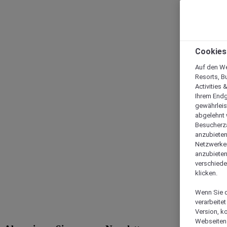
Cookies
Auf den We
Resorts, B
Activities 
Ihrem Endg
gewährleis
abgelehnt w
Besucherza
anzubieten,
Netzwerken 
anzubieten
verschiede
klicken.
Wenn Sie d
verarbeite
Version, k
Webseiten 