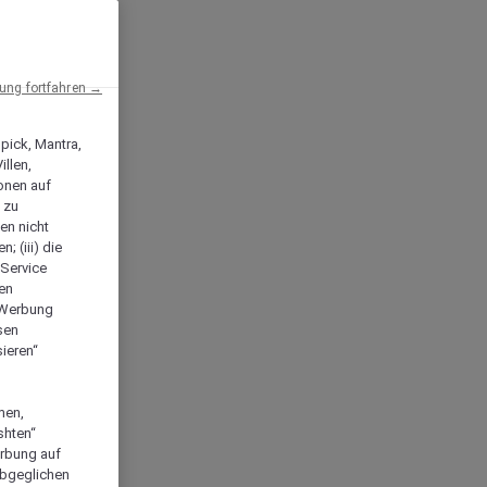
ng fortfahren →
npick, Mantra,
llen,
onen auf
 zu
en nicht
; (iii) die
-Service
len
e Werbung
sen
ieren“
men,
shten“
erbung auf
abgeglichen