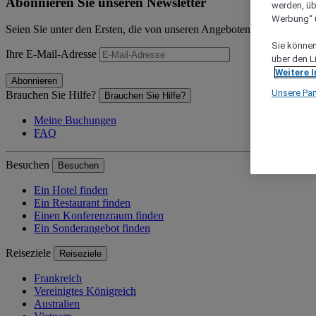
Abonnieren Sie unseren Newsletter
werden, üb
Werbung“ ü
Seien Sie unter den Ersten, die von unseren Angeboten und Neuigkeit
Sie können 
Ihre E-Mail-Adresse
über den L
Weitere 
Abonnieren
Unsere Par
Brauchen Sie Hilfe?
Brauchen Sie Hilfe?
Meine Buchungen
FAQ
Besuchen
Besuchen
Ein Hotel finden
Ein Restaurant finden
Einen Konferenzraum finden
Ein Sonderangebot finden
Reiseziele
Reiseziele
Frankreich
Vereinigtes Königreich
Australien