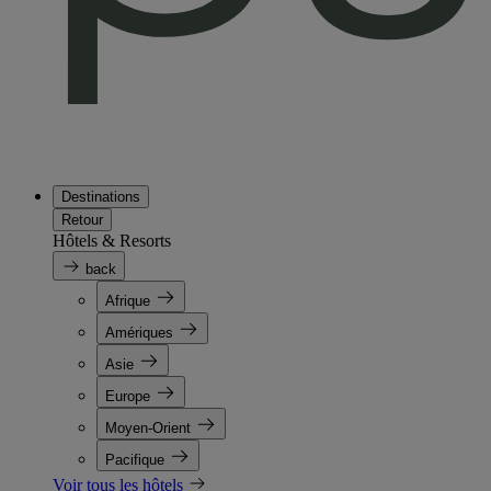
Destinations
Retour
Hôtels & Resorts
back
Afrique
Amériques
Asie
Europe
Moyen-Orient
Pacifique
Voir tous les hôtels