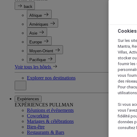
back
Afrique
Amériques
Cookies
Asie
Sur les sit
Europe
Mantra, Re
Moyen-Orient
Villas, Act
stocker ou
Pacifique
fournir le
Voir tous les hôtels
personnalis
vous fourn
Explorer nos destinations
des réseau
Pour chacu
utilisation
Expériences
EXPÉRIENCES PULLMAN
Si vous acc
Réunions et événements
vous l’ave
Coworking
fidélité po
Mariages & célébrations
données po
Bien-être
consultez l
Restaurants & Bars