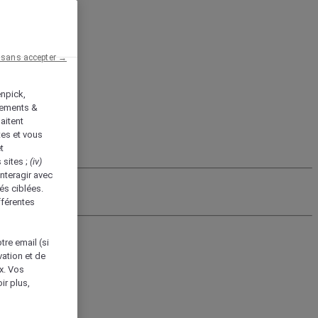
 sans accepter →
enpick,
tements &
aitent
tes et vous
t
 sites ;
(iv)
nteragir avec
és ciblées.
fférentes
tre email (si
vation et de
ux. Vos
ir plus,