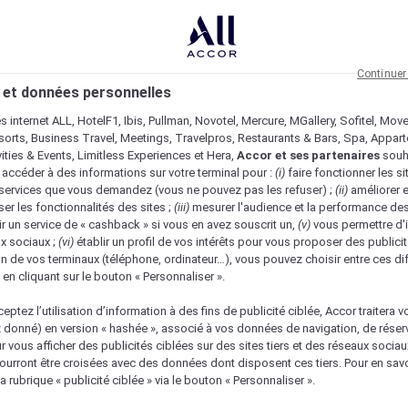
Continuer
 et données personnelles
es internet ALL, HotelF1, Ibis, Pullman, Novotel, Mercure, MGallery, Sofitel, Mov
sorts, Business Travel, Meetings, Travelpros, Restaurants & Bars, Spa, Appar
ivities & Events, Limitless Experiences et Hera,
Accor et ses partenaires
souh
 accéder à des informations sur votre terminal pour :
(i)
faire fonctionner les si
s services que vous demandez (vous ne pouvez pas les refuser) ;
(ii)
améliorer e
er les fonctionnalités des sites ;
(iii)
mesurer l'audience et la performance des
ir un service de « cashback » si vous en avez souscrit un,
(v)
vous permettre d'i
x sociaux ;
(vi)
établir un profil de vos intérêts pour vous proposer des publicit
n de vos terminaux (téléphone, ordinateur…), vous pouvez choisir entre ces di
s en cliquant sur le bouton « Personnaliser ».
eptez l’utilisation d’information à des fins de publicité ciblée, Accor traitera vo
z donné) en version « hashée », associé à vos données de navigation, de réser
ur vous afficher des publicités ciblées sur des sites tiers et des réseaux socia
urront être croisées avec des données dont disposent ces tiers. Pour en savo
a rubrique « publicité ciblée » via le bouton « Personnaliser ».