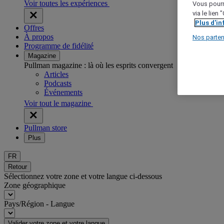
Voir toutes les expériences
Vous pourr
via le lien
Plus d'i
Offres
À propos
Nos parten
Programme de fidélité
Magazine
Pullman magazine : là où les esprits convergent
Articles
Podcasts
Événements
Voir tout le magazine
Pullman store
Plus
FR
Retour
Sélectionnez votre zone et votre langue ci-dessous
Zone géographique
Pays/Région - Langue
Valider votre zone et votre langue