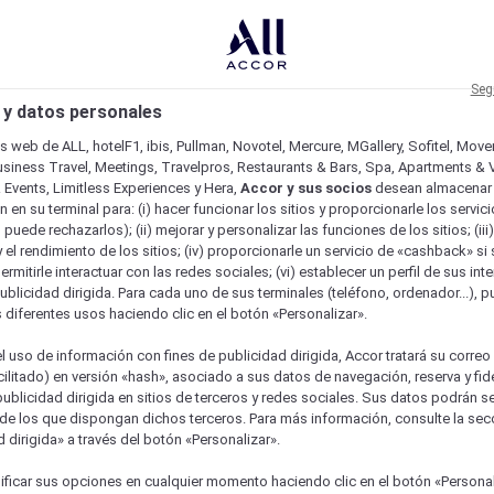
Seg
 y datos personales
os web de ALL, hotelF1, ibis, Pullman, Novotel, Mercure, MGallery, Sofitel, Mov
usiness Travel, Meetings, Travelpros, Restaurants & Bars, Spa, Apartments & Vi
& Events, Limitless Experiences y Hera,
Accor y sus socios
desean almacenar 
 en su terminal para: (i) hacer funcionar los sitios y proporcionarle los servic
o puede rechazarlos); (ii) mejorar y personalizar las funciones de los sitios; (iii
 el rendimiento de los sitios; (iv) proporcionarle un servicio de «cashback» si 
permitirle interactuar con las redes sociales; (vi) establecer un perfil de sus in
ublicidad dirigida. Para cada uno de sus terminales (teléfono, ordenador...), p
s diferentes usos haciendo clic en el botón «Personalizar».
l uso de información con fines de publicidad dirigida, Accor tratará su correo
acilitado) en versión «hash», asociado a sus datos de navegación, reserva y fid
publicidad dirigida en sitios de terceros y redes sociales. Sus datos podrán 
de los que dispongan dichos terceros. Para más información, consulte la sec
 dirigida» a través del botón «Personalizar».
ficar sus opciones en cualquier momento haciendo clic en el botón «Personal