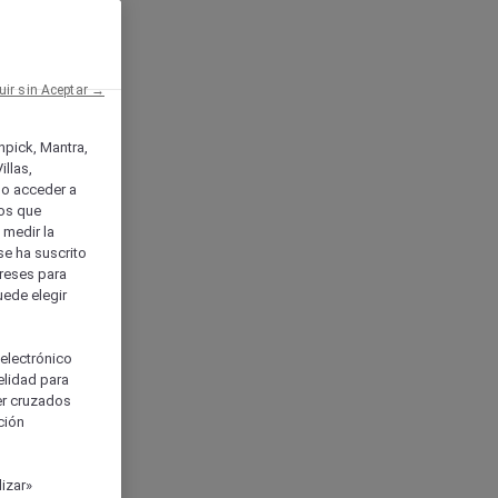
uir sin Aceptar →
enpick, Mantra,
llas,
o acceder a
ios que
) medir la
se ha suscrito
tereses para
uede elegir
 electrónico
elidad para
ser cruzados
ción
izar»