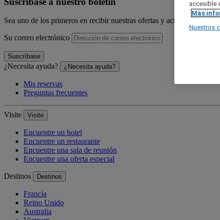
Suscríbase a nuestro boletín
accesible a
Más inf
Sea uno de los primeros en recibir nuestras ofertas y actualizaciones.
Nuestros 
Su correo electrónico
Suscríbase
¿Necesita ayuda?
¿Necesita ayuda?
Mis reservas
Preguntas frecuentes
Visite
Visite
Encuentre un hotel
Encuentre un restaurante
Encuentre una sala de reunión
Encuentre una oferta especial
Destinos
Destinos
Francia
Reino Unido
Australia