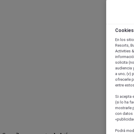
Cookies
En los siti
Resorts, B
Activities 
información
solicita (n
audiencia y
a uno; (v) 
ofrecerle p
entre esto
Si acepta e
(si lo ha f
mostrarle 
con datos 
«publicidad
Podrá modi