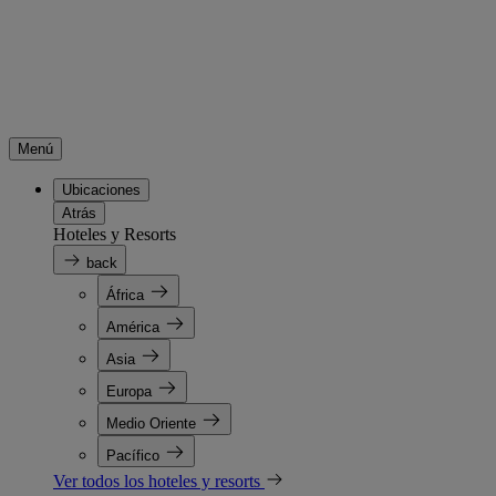
Menú
Ubicaciones
Atrás
Hoteles y Resorts
back
África
América
Asia
Europa
Medio Oriente
Pacífico
Ver todos los hoteles y resorts