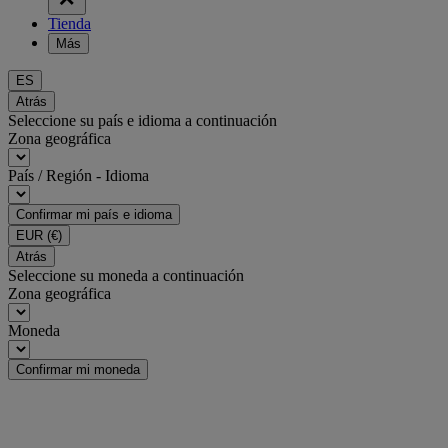
Tienda
Más
ES
Atrás
Seleccione su país e idioma a continuación
Zona geográfica
País / Región - Idioma
Confirmar mi país e idioma
EUR
(€)
Atrás
Seleccione su moneda a continuación
Zona geográfica
Moneda
Confirmar mi moneda